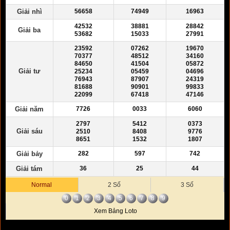
Thưởng 50% tối đa 10.000.000 VNĐ
Giải nhì
56658
74949
16963
42532
38881
28842
Giải ba
⭐⭐⭐⭐⭐ 5/5
53682
15033
27991
23592
07262
19670
CƯỢC NGAY
70377
48512
34160
84650
41504
05872
Giải tư
25234
05459
04696
76943
87907
24319
81688
90901
99833
#4
22099
67418
47146
Giải năm
7726
0033
6060
2797
5412
0373
Giải sáu
2510
8408
9776
8651
1532
1807
Giải bảy
282
597
742
Nạp đầu thưởng 100%
Giải tám
36
25
44
Normal
2 Số
3 Số
⭐⭐⭐⭐⭐ 5/5
0
1
2
3
4
5
6
7
8
9
Xem Bảng Loto
CƯỢC NGAY