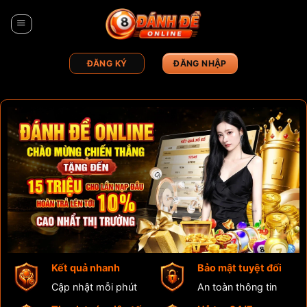
Bỏ
qua
nội
dung
ĐĂNG KÝ
ĐĂNG NHẬP
Kết quả nhanh
Bảo mật tuyệt đối
Cập nhật mỗi phút
An toàn thông tin