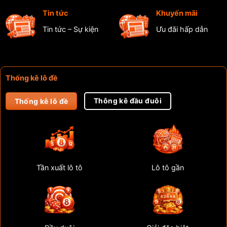
Tin tức
Khuyến mãi
Tin tức – Sự kiện
Ưu đãi hấp dẫn
100% giá trị tiền nạp miễn phí
Thông tin về giấy phép hoạt động hợp pháp cần có của 1 Trang lô
đề online uy tín
Thống kê lô đề
⭐⭐⭐⭐⭐ 5/5
Thông kê đầu đuôi
Thống kê lô đề
CƯỢC NGAY
Có giấy phép hoạt động hợp pháp
Hệ thống bảo mật hiện đại
#13
Đa dạng hình thức cược, tỷ lệ thưởng hấp dẫn
Tần xuất lô tô
Lô tô gần
Được cộng đồng đánh giá tích cực
Một website lô đề online đáng tin cậy cần sở hữu giấy phép
Lộc Phát 50K dành cho 9999 may mắn
hoạt động được cấp bởi các tổ chức quản lý cờ cược quốc tế.