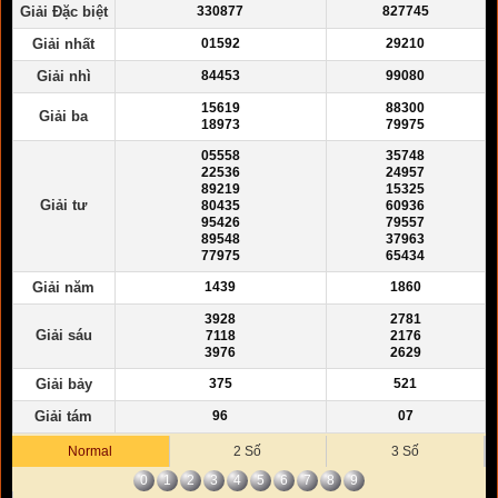
Giải Đặc biệt
330877
827745
Giải nhất
01592
29210
#8
Giải nhì
84453
99080
15619
88300
Giải ba
18973
79975
05558
35748
22536
24957
89219
15325
Giải tư
80435
60936
95426
79557
Thưởng 150% lần nạp đầu
89548
37963
77975
65434
Giải năm
1439
1860
⭐⭐⭐⭐⭐ 5/5
3928
2781
Giải sáu
7118
2176
CƯỢC NGAY
3976
2629
Giải bảy
375
521
#9
Giải tám
96
07
Normal
2 Số
3 Số
0
1
2
3
4
5
6
7
8
9