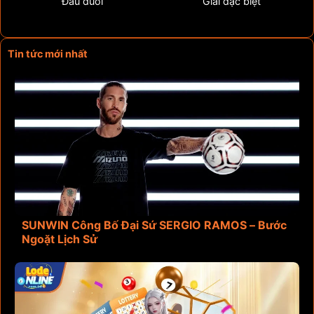
Đầu duôi
Giải đặc biệt
Đây là yếu tố quan trọng giúp đảm bảo tính minh bạch trong
⭐⭐⭐⭐⭐ 5/5
quá trình vận hành và bảo vệ quyền lợi của người chơi.
CƯỢC NGAY
Hiện nay, hình thức đánh đề online tại Việt Nam chưa được cấp
Tin tức mới nhất
phép, vì vậy nhiều người lựa chọn các nhà cái quốc tế có giấy
phép hợp lệ như PAGCOR, Curacao eGaming, Isle of Man
#14
(IOM), FCLRC hoặc Costa Rica. Những đơn vị này thường đặt
trụ sở tại Philippines, Malta hoặc các quốc gia châu Âu, mang
đến môi trường giải trí chuyên nghiệp và an toàn.
Top 10+ nhà cái lô đề online uy tín được nhiều
người lựa chọn
Tỷ lệ hoàn trả 1.20%
Hiện nay, thị trường lô đề online phát triển mạnh với nhiều nền
SUNWIN Công Bố Đại Sứ SERGIO RAMOS – Bước
tảng cung cấp dịch vụ đánh đề online đa dạng, giao diện hiện
⭐⭐⭐⭐⭐ 5/5
Ngoặt Lịch Sử
đại và tỷ lệ trả thưởng hấp dẫn. Tuy nhiên, để đảm bảo trải
nghiệm an toàn, người chơi nên ưu tiên lựa chọn những nhà cái
CƯỢC NGAY
có giấy phép hoạt động, hệ thống bảo mật tốt và được cộng
đồng đánh giá tích cực.
#15