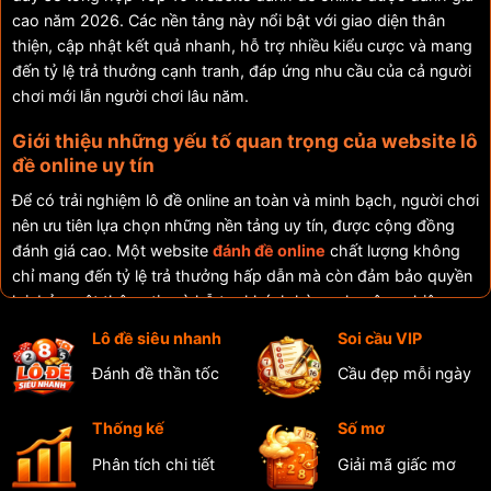
cao năm 2026. Các nền tảng này nổi bật với giao diện thân
CƯỢC NGAY
thiện, cập nhật kết quả nhanh, hỗ trợ nhiều kiểu cược và mang
đến tỷ lệ trả thưởng cạnh tranh, đáp ứng nhu cầu của cả người
chơi mới lẫn người chơi lâu năm.
#11
Giới thiệu những yếu tố quan trọng của website lô
đề online uy tín
Để có trải nghiệm lô đề online an toàn và minh bạch, người chơi
nên ưu tiên lựa chọn những nền tảng uy tín, được cộng đồng
đánh giá cao. Một website
đánh đề online
chất lượng không
Tặng nạp lần đầu lên đến 1.888K
chỉ mang đến tỷ lệ trả thưởng hấp dẫn mà còn đảm bảo quyền
lợi, bảo mật thông tin và hỗ trợ khách hàng chuyên nghiệp.
⭐⭐⭐⭐⭐ 5/5
Dưới đây là những tiêu chí quan trọng giúp bạn đánh giá và lựa
Lô đề siêu nhanh
Soi cầu VIP
chọn địa chỉ phù hợp.
CƯỢC NGAY
Đánh đề thần tốc
Cầu đẹp mỗi ngày
Thống kế
Số mơ
#12
Phân tích chi tiết
Giải mã giấc mơ