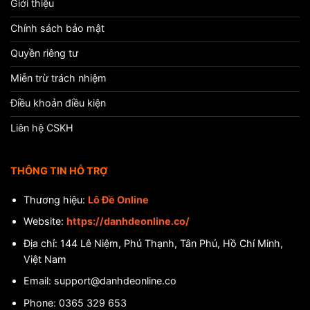
Giới thiệu
Chính sách bảo mật
Quyền riêng tư
Miễn trừ trách nhiệm
Điều khoản điều kiện
Liên hệ CSKH
THÔNG TIN HỖ TRỢ
Thương hiệu:
Lô Đề Online
Website:
https://danhdeonline.co/
Địa chỉ:
144 Lê Niệm, Phú Thạnh, Tân Phú, Hồ Chí Minh,
Việt Nam
Email:
support@danhdeonline.co
Phone:
0365 329 653