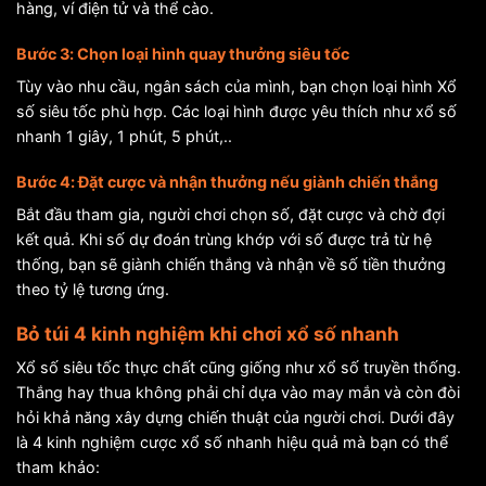
hàng, ví điện tử và thể cào.
Bước 3: Chọn loại hình quay thưởng siêu tốc
Tùy vào nhu cầu, ngân sách của mình, bạn chọn loại hình Xổ
số siêu tốc phù hợp. Các loại hình được yêu thích như xổ số
nhanh 1 giây, 1 phút, 5 phút,..
Bước 4: Đặt cược và nhận thưởng nếu giành chiến thắng
Bắt đầu tham gia, người chơi chọn số, đặt cược và chờ đợi
kết quả. Khi số dự đoán trùng khớp với số được trả từ hệ
thống, bạn sẽ giành chiến thắng và nhận về số tiền thưởng
theo tỷ lệ tương ứng.
Bỏ túi 4 kinh nghiệm khi chơi xổ số nhanh
Xổ số siêu tốc thực chất cũng giống như xổ số truyền thống.
Thắng hay thua không phải chỉ dựa vào may mắn và còn đòi
hỏi khả năng xây dựng chiến thuật của người chơi. Dưới đây
là 4 kinh nghiệm cược xổ số nhanh hiệu quả mà bạn có thể
tham khảo: