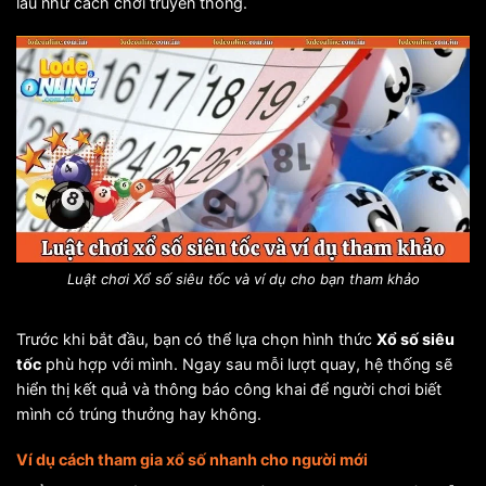
lâu như cách chơi truyền thống.
Luật chơi Xổ số siêu tốc và ví dụ cho bạn tham khảo
Trước khi bắt đầu, bạn có thể lựa chọn hình thức
Xổ số siêu
tốc
phù hợp với mình. Ngay sau mỗi lượt quay, hệ thống sẽ
hiển thị kết quả và thông báo công khai để người chơi biết
mình có trúng thưởng hay không.
Ví dụ cách tham gia xổ số nhanh cho người mới