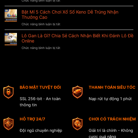
Chức năng bình luận bị tắt
ở
–
Ngoặt
Haywin
Hướng
Lịch
–
Bật Mí 5 Cách Chơi Xổ Số Keno Dễ Trúng Nhận
Dẫn
Sử
Sân
Đánh
Thưởng Cao
Chơi
Lô
Chức năng bình luận bị tắt
ở
Đổi
Đề
Bật
Thưởng
Bất
Mí
Lô Gan Là Gì? Chia Sẻ Cách Nhận Biết Khi Đánh Lô Đề
Gây
Bại
5
Sốt
Online
Cho
Cách
Tại
Người
Chức năng bình luận bị tắt
ở
Chơi
Châu
Mới
Lô
Xổ
Á
Gan
Số
Hiện
Là
Keno
Nay
Gì?
Dễ
Chia
Trúng
Sẻ
Nhận
Cách
Thưởng
BẢO MẬT TUYỆT ĐỐI
THANH TOÁN SIÊU TỐC
Nhận
Cao
Biết
Khi
SSL 256-bit · An toàn
Nạp rút tự động 1 phút
Đánh
thông tin
Lô
Đề
Online
HỖ TRỢ 24/7
CHƠI CÓ TRÁCH NHIỆM
Đội ngũ chuyên nghiệp
Giải trí là chính - Không
cược quá nặng