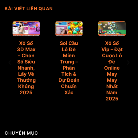
BÀI VIẾT LIÊN QUAN
Xổ Số
Soi Cầu
Xổ Số
3D Max
Lô Đề
Vip – Đặt
– Chọn
Miền
Cược Lô
Số Siêu
Trung –
Đề
Nhanh,
Phân
Online
Lấy Về
Tích &
May
Thưởng
Dự Đoán
May
Khủng
Chuẩn
Nhất
2025
Xác
Năm
2025
CHUYÊN MỤC