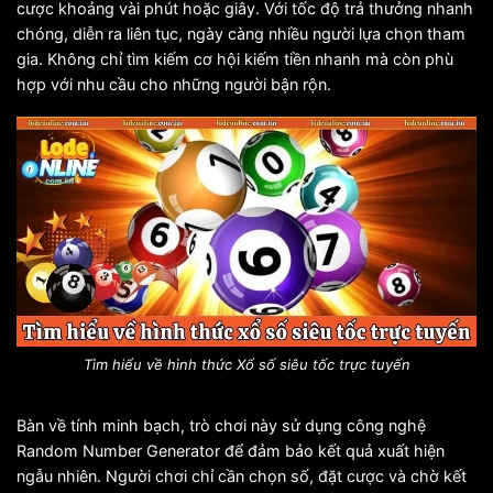
cược khoảng vài phút hoặc giây. Với tốc độ trả thưởng nhanh
chóng, diễn ra liên tục, ngày càng nhiều người lựa chọn tham
gia. Không chỉ tìm kiếm cơ hội kiếm tiền nhanh mà còn phù
hợp với nhu cầu cho những người bận rộn.
Tìm hiểu về hình thức Xổ số siêu tốc trực tuyến
Bàn về tính minh bạch, trò chơi này sử dụng công nghệ
Random Number Generator để đảm bảo kết quả xuất hiện
ngẫu nhiên. Người chơi chỉ cần chọn số, đặt cược và chờ kết