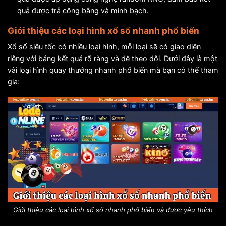
quả được trả công bằng và minh bạch.
Giới thiệu các loại hình xổ số nhanh phổ biến
Xổ số siêu tốc có nhiều loại hình, mỗi loại sẽ có giao diện
riêng với bảng kết quả rõ ràng và dễ theo dõi. Dưới đây là một
vài loại hình quay thưởng nhanh phổ biến mà bạn có thể tham
gia:
Giới thiệu các loại hình xổ số nhanh phổ biến và được yêu thích