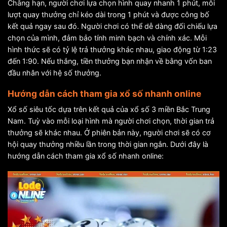
Chẳng hạn, người chơi lựa chọn hình quay nhanh 1 phút, mỗi
lượt quay thưởng chỉ kéo dài trong 1 phút và được công bố
kết quả ngay sau đó. Người chơi có thể dễ dàng đối chiếu lựa
chọn của mình, đảm bảo tính minh bạch và chính xác. Mỗi
hình thức sẽ có tỷ lệ trả thưởng khác nhau, giao động từ 1:23
đến 1:90. Nếu thắng, tiền thưởng bạn nhận về bằng vốn ban
đầu nhân với hệ số thưởng.
Hướng dẫn cách tham gia xổ số nhanh online
Xổ số siêu tốc dựa trên kết quả của xổ số 3 miền Bắc Trung
Nam. Tuỳ vào mỗi loại hình mà người chơi chọn, thời gian trả
thưởng sẽ khác nhau. Ở phiên bản này, người chơi sẽ có cơ
hội quay thưởng nhiều lần trong thời gian ngắn. Dưới đây là
hướng dẫn cách tham gia xổ số nhanh online: