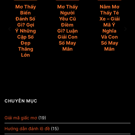
Mơ Thấy
Mơ Thấy
Nằm Mơ
Biển
Người
Thấy Té
Đánh Số
Yêu Cũ
Xe – Giải
Gì? Gợi
Điềm
Mã Ý
Ý Những
Gì? Luận
Nghĩa
Cặp Số
Giải Con
Và Con
Đẹp
Số May
Số May
Thắng
Mắn
Mắn
Lớn
CHUYÊN MỤC
Giải mã giấc mơ
(19)
Hướng dẫn đánh lô đề
(15)