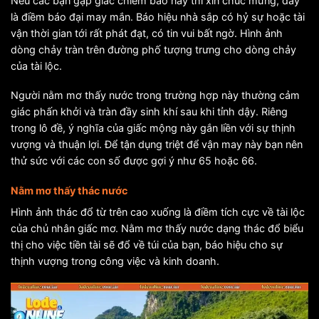
Nếu các bạn gặp giấc chiêm bao này thì xin chúc mừng, đây
là điềm báo đại may mắn. Báo hiệu nhà sắp có hỷ sự hoặc tài
vận thời gian tới rất phát đạt, có tin vui bất ngờ. Hình ảnh
dòng chảy tràn trên đường phố tượng trưng cho dòng chảy
của tài lộc.
Người nằm mơ thấy nước trong trường hợp này thường cảm
giác phấn khởi và tràn đầy sinh khí sau khi tỉnh dậy. Riêng
trong lô đề, ý nghĩa của giấc mộng này gắn liền với sự thịnh
vượng và thuận lợi. Để tận dụng triệt để vận may này bạn nên
thử sức với các con số được gợi ý như 65 hoặc 66.
Nằm mơ thấy thác nước
Hình ảnh thác đổ từ trên cao xuống là điềm tích cực về tài lộc
của chủ nhân giấc mơ. Nằm mơ thấy nước dạng thác đổ biểu
thị cho việc tiền tài sẽ đổ về túi của bạn, báo hiệu cho sự
thịnh vượng trong công việc và kinh doanh.