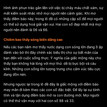
Hình ảnh phun trào gắn liền với việc bị chảy máu chất xám, sự
mất kiểm soát nhắc nhở mọi người nên cảnh giác. Khi mơ
thấy điềm báo này, trong lô đề có những cặp số để mọi người
có thể sử dụng hoá giải vận xui. Hai con số đẹp nhất mà mọi
người nên đánh là 06 và 66.
Chiêm bao thấy sóng biển dâng cao
Nếu các bạn nằm mơ thấy nước dạng con sóng lớn đang ồ ập
đánh vào bờ thì đây chính xác biểu thị cho sự bất mãn của
bạn đến với cuộc sống thực. Ý nghĩa của giấc mộng này cho
thấy bạn không hài lòng với mọi thứ. dễ bị bực bội và cáu
kỉnh. Những con sống lớn tượng trưng cho cảm xúc tiêu cực
đang dồn nén.
Nhưng ngược lại trong lô đề đây là giấc mộng với điềm báo
may mắn đi kèm theo các con số đặc biệt. Để lấy lại sự bình
tĩnh và tận dụng điềm báo mở ra con đường mới. Mọi người
có thể thử vận may với hai con số 88 và 33.