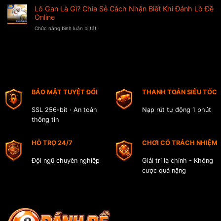
Bất
Mí
Lô Gan Là Gì? Chia Sẻ Cách Nhận Biết Khi Đánh Lô Đề
Gây
Bại
5
Sốt
Online
Cho
Cách
Tại
Người
Chức năng bình luận bị tắt
ở
Chơi
Châu
Mới
Lô
Xổ
Á
Gan
Số
Hiện
Là
Keno
Nay
Gì?
Dễ
Chia
Trúng
Sẻ
Nhận
Cách
Thưởng
BẢO MẬT TUYỆT ĐỐI
THANH TOÁN SIÊU TỐC
Nhận
Cao
Biết
Khi
SSL 256-bit · An toàn
Nạp rút tự động 1 phút
Đánh
thông tin
Lô
Đề
Online
HỖ TRỢ 24/7
CHƠI CÓ TRÁCH NHIỆM
Đội ngũ chuyên nghiệp
Giải trí là chính - Không
cược quá nặng