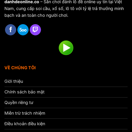
danhdeonline.co
– Sân chơi đánh lô đề online uy tín tại Việt
Nam, cung cấp soi cầu, xổ số, lô tô với tỷ lệ trả thưởng minh
bạch và an toàn cho người chơi.
VỀ CHÚNG TÔI
Giới thiệu
Chính sách bảo mật
Quyền riêng tư
Miễn trừ trách nhiệm
Điều khoản điều kiện