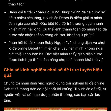
thao tác.”
Đánh giá từ tài khoản Do Hung Dung: “Mình đã cá cược số
đề ở nhiều nền tảng, tuy nhiên Debet là điểm giải trí mình
đánh giá cao nhất. Đặc biệt tốc độ trả thưởng cực nhanh
khiến mình hài lòng. Cụ thể lệnh thanh toán do mình tạo đã
được xác nhận thành công chỉ sau khoảng 3 phút.”
Phản hồi từ tài khoản Ruby Ngọc: “Nói chung dịch vụ chơi
lô đề online Debet thì miễn chê, vậy nên mình không ngại
giới thiệu cho bạn bè. Đặc biệt mình thấy giao diện cược
được tích hợp thêm tính năng chọn số nhanh khá thú vị.”
Chia sẻ kinh nghiệm chơi số đề trực tuyến hiệu
quả
Chúng tôi nhận định việc người dùng trải nghiệm lô đề online
Debet sẽ mang đến cơ hội chốt lời khủng. Tuy nhiên để tối ưu
nguồn vốn và sớm có được phần thưởng, các bạn cần lưu
tâm: