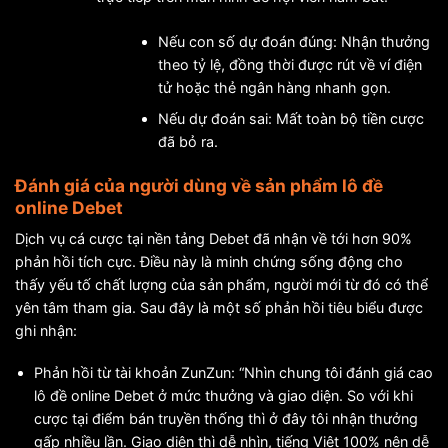
Nếu con số dự đoán đúng: Nhận thưởng
theo tỷ lệ, đồng thời được rút về ví điện
tử hoặc thẻ ngân hàng nhanh gọn.
Nếu dự đoán sai: Mất toàn bộ tiền cược
đã bỏ ra.
Đánh giá của người dùng về sản phẩm lô đề
online Debet
Dịch vụ cá cược tại nền tảng Debet đã nhận về tới hơn 90%
phản hồi tích cực. Điều này là minh chứng sống động cho
thấy yếu tố chất lượng của sản phẩm, người mới từ đó có thể
yên tâm tham gia. Sau đây là một số phản hồi tiêu biểu được
ghi nhận:
Phản hồi từ tài khoản ZunZun: “Nhìn chung tôi đánh giá cao
lô đề online Debet ở mức thưởng và giao diện. So với khi
cược tại điểm bán truyền thống thì ở đây tôi nhận thưởng
gấp nhiều lần. Giao diện thì dễ nhìn, tiếng Việt 100% nên dễ