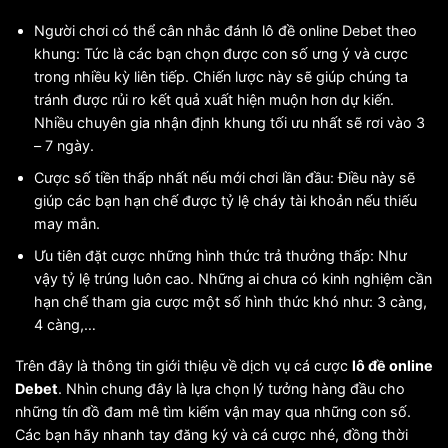
Người chơi có thể cân nhắc đánh lô đề online Debet theo
khung: Tức là các bạn chọn được con số ưng ý và cược
trong nhiều kỳ liên tiếp. Chiến lược này sẽ giúp chúng ta
tránh được rủi ro kết quả xuất hiện muộn hơn dự kiến.
Nhiều chuyên gia nhận định khung tối ưu nhất sẽ rơi vào 3
– 7 ngày.
Cược số tiền thấp nhất nếu mới chơi lần đầu: Điều này sẽ
giúp các bạn hạn chế được tỷ lệ cháy tài khoản nếu thiếu
may mắn.
Ưu tiên đặt cược những hình thức trả thưởng thấp: Như
vậy tỷ lệ trúng luôn cao. Những ai chưa có kinh nghiệm cần
hạn chế tham gia cược một số hình thức khó như: 3 càng,
4 càng,…
Trên đây là thông tin giới thiệu về dịch vụ cá cược
lô đề online
Debet
. Nhìn chung đây là lựa chọn lý tưởng hàng đầu cho
những tín đồ đam mê tìm kiếm vận may qua những con số.
Các bạn hãy nhanh tay đăng ký và cá cược nhé, đồng thời