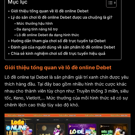
Mục lục
Giới thiệu tổng quan về lô đề online Debet
Lý do sân chơi lô đề online Debet được ưa chuộng là gì?
Mức thưởng hậu hĩnh
Đa dạng tính năng hỗ trợ
Lô đề online Debet đa dạng hình thức
Hướng dẫn tham gia chơi số đề trực tuyến tại Debet
Đánh giá của người dùng về sản phẩm lô đề online Debet
Chia sẻ kinh nghiệm chơi số đề trực tuyến hiệu quả
Giới thiệu tổng quan về lô đề online Debet
Lô đề online tại Debet là sản phẩm giải trí xanh chín được yêu
thích hàng đầu. Tại đây bao gồm nhiều hình thức cược khác
nhau cho thành viên tùy chọn như: Truyền thống 3 miền, siêu
tốc, Keno, Vietlott,… Mức thưởng của mỗi hình thức sẽ có sự
chênh lệch cao thấp tùy vào độ khó.