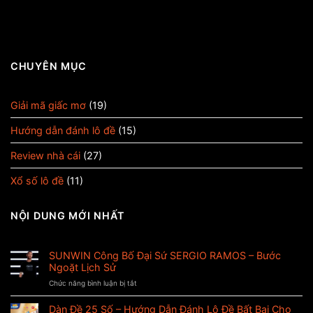
CHUYÊN MỤC
Giải mã giấc mơ
(19)
Hướng dẫn đánh lô đề
(15)
Review nhà cái
(27)
Xổ số lô đề
(11)
NỘI DUNG MỚI NHẤT
SUNWIN Công Bố Đại Sứ SERGIO RAMOS – Bước
Ngoặt Lịch Sử
Chức năng bình luận bị tắt
ở
SUNWIN
Công
Dàn Đề 25 Số – Hướng Dẫn Đánh Lô Đề Bất Bại Cho