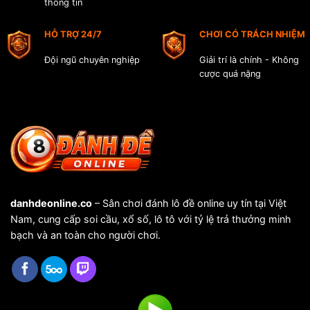
thông tin
Lô
Đề
Online
HỖ TRỢ 24/7
CHƠI CÓ TRÁCH NHIỆM
Đội ngũ chuyên nghiệp
Giải trí là chính - Không
cược quá nặng
danhdeonline.co
– Sân chơi đánh lô đề online uy tín tại Việt
Nam, cung cấp soi cầu, xổ số, lô tô với tỷ lệ trả thưởng minh
bạch và an toàn cho người chơi.