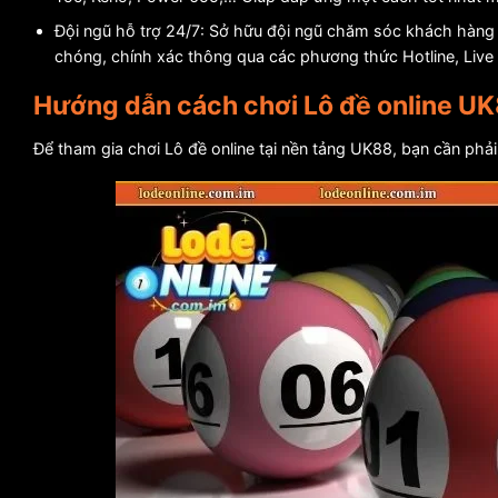
Đội ngũ hỗ trợ 24/7: Sở hữu đội ngũ chăm sóc khách hàng 
chóng, chính xác thông qua các phương thức Hotline, Live
Hướng dẫn cách chơi Lô đề online UK8
Để tham gia chơi Lô đề online tại nền tảng UK88, bạn cần phả