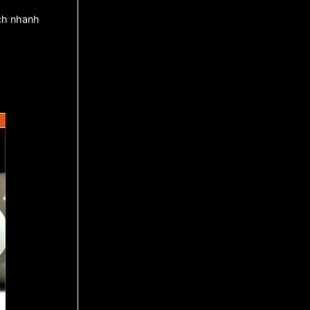
ách nhanh