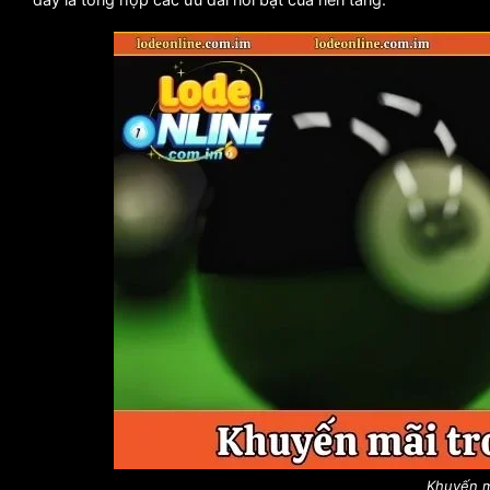
Khuyến m