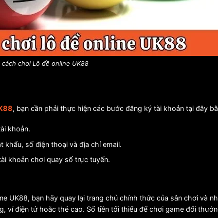
cách chơi Lô đề online UK88
UK88
, bạn cần phải thực hiện các bước đăng ký tài khoản tại đây b
ài khoản.
khẩu, số điện thoại và địa chỉ email.
ài khoản chơi quay số trực tuyến.
ine UK88, bạn hãy quay lại trang chủ chính thức của sân chơi và 
í điện tử hoăc thẻ cao. Số tiền tối thiểu để chơi game đổi thưởng