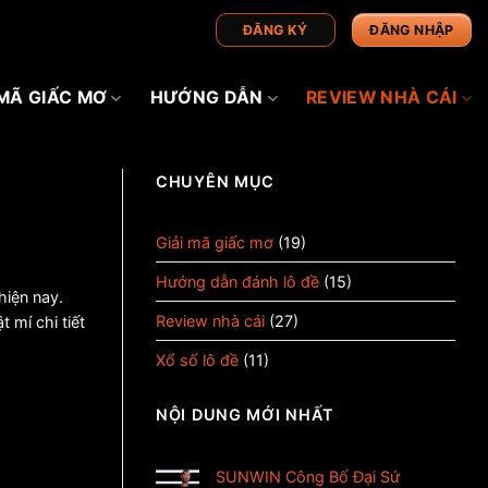
ĐĂNG KÝ
ĐĂNG NHẬP
 MÃ GIẤC MƠ
HƯỚNG DẪN
REVIEW NHÀ CÁI
CHUYÊN MỤC
Giải mã giấc mơ
(19)
Hướng dẫn đánh lô đề
(15)
hiện nay.
Review nhà cái
(27)
t mí chi tiết
Xổ số lô đề
(11)
NỘI DUNG MỚI NHẤT
SUNWIN Công Bố Đại Sứ