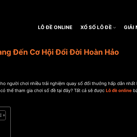
LÔ ĐỀ ONLINE
XỔ SỐ LÔ ĐỀ
GIẢI
ang Đến Cơ Hội Đổi Đời Hoàn Hảo
n cho người chơi nhiều trải nghiệm quay số đổi thưởng hấp dẫn nhất 
có thể tham gia chơi số đề tại đây? Tất cả sẽ được
Lô đề online
bậ