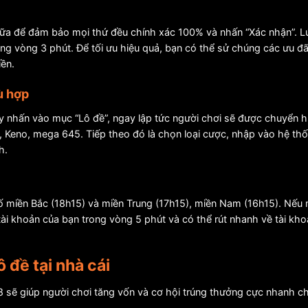
n nữa để đảm bảo mọi thứ đều chính xác 100% và nhấn “Xác nhận”. Lú
ng vòng 3 phút. Để tối ưu hiệu quả, bạn có thể sử chúng các ưu đ
ền.
ù hợp
hãy nhấn vào mục “Lô đề”, ngay lập tức người chơi sẽ được chuyển 
c, Keno, mega 645. Tiếp theo đó là chọn loại cược, nhập vào hệ th
h.
số miền Bắc (18h15) và miền Trung (17h15), miền Nam (16h15). Nế
ài khoản của bạn trong vòng 5 phút và có thể rút nhanh về tài kh
 đề tại nhà cái
 sẽ giúp người chơi tăng vốn và cơ hội trúng thưởng cực nhanh c