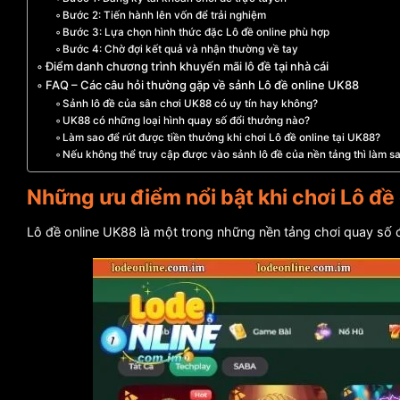
Bước 2: Tiến hành lên vốn để trải nghiệm
Bước 3: Lựa chọn hình thức đặc Lô đề online phù hợp
Bước 4: Chờ đợi kết quả và nhận thường về tay
Điểm danh chương trình khuyến mãi lô đề tại nhà cái
FAQ – Các câu hỏi thường gặp về sảnh Lô đề online UK88
Sảnh lô đề của sân chơi UK88 có uy tín hay không?
UK88 có những loại hình quay số đổi thưởng nào?
Làm sao để rút được tiền thưởng khi chơi Lô đề online tại UK88?
Nếu không thể truy cập được vào sảnh lô đề của nền tảng thì làm s
Những ưu điểm nổi bật khi chơi Lô đề
Lô đề online UK88 là một trong những nền tảng chơi quay số đ