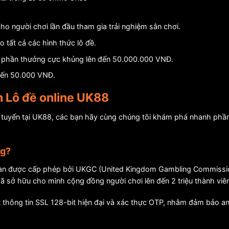
cho người chơi lần đầu tham gia trải nghiệm sân chơi.
 tất cả các hình thức lô đề.
ợc phần thưởng cực khủng lên đến 50.000.000 VNĐ.
 đến 50.000 VNĐ.
h Lô đề online UK88
rực tuyến tại UK88, các bạn hãy cùng chúng tôi khám phá nhanh phầ
ng?
 toàn được cấp phép bởi UKGC (United Kingdom Gambling Commissi
đã sở hữu cho mình cộng đồng người chơi lên đến 2 triệu thành viê
 thông tin SSL 128-bit hiện đại và xác thực OTP, nhằm đảm bảo a