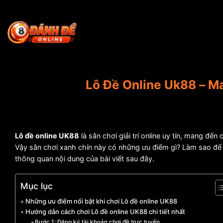
Bỏ
qua
nội
dung
Lô Đề Online Uk88 – M
Lô đề online UK88
là sân chơi giải trí online uy tín, mang đế
Vậy sân chơi xanh chín này có những ưu điểm gì? Làm sao để 
thông quan nội dung của bài viết sau đây.
Mục lục
Những ưu điểm nổi bật khi chơi Lô đề online UK88
Hướng dẫn cách chơi Lô đề online UK88 chi tiết nhất
Bước 1: Đăng ký tài khoản chơi đề trực tuyến