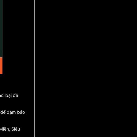
Chia
Trúng
Sẻ
Nhận
Cách
Thưởng
Nhận
Cao
Biết
Khi
Đánh
Lô
Đề
Online
c loại đề
P để đảm bảo
Miền, Siêu