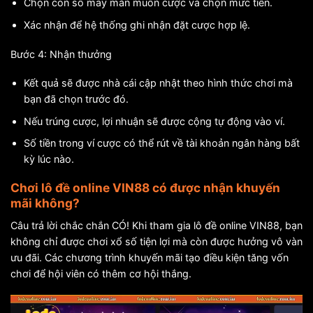
Chọn con số may mắn muốn cược và chọn mức tiền.
Xác nhận để hệ thống ghi nhận đặt cược hợp lệ.
Bước 4: Nhận thưởng
Kết quả sẽ được nhà cái cập nhật theo hình thức chơi mà
bạn đã chọn trước đó.
Nếu trúng cược, lợi nhuận sẽ được cộng tự động vào ví.
Số tiền trong ví cược có thể rút về tài khoản ngân hàng bất
kỳ lúc nào.
Chơi lô đề online VIN88 có được nhận khuyến
mãi không?
Câu trả lời chắc chắn CÓ! Khi tham gia lô đề online VIN88, bạn
không chỉ được chơi xổ số tiện lợi mà còn được hưởng vô vàn
ưu đãi. Các chương trình khuyến mãi tạo điều kiện tăng vốn
chơi để hội viên có thêm cơ hội thắng.