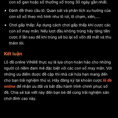
con số gan hoặc số thưởng xổ trong 30 ngày gần nhất.
Đánh đề theo cầu lô: Quan sát và phân tích xu hướng của
con số xổ theo mô hình như lô rơi, lô chạm, xiên,….
Chơi gấp thếp: Áp dụng cách chơi gấp thếp khi cược các
con số may mắn. Nếu lượt đầu không trúng hãy tăng tiền
cược ở lần sau để khi trúng sẽ bù lại số vốn đã mất và thu
thêm lời.
Kết luận
Lô đề online VIN88 thực sự là lựa chọn hoàn hảo cho những
người có niềm đam mê đặc biệt với các con số may mắn. Với
những ưu điểm được đề cập thì nhà cái hứa hẹn mang đến
cho bạn trải nghiệm thú vị. Hãy đăng ký tài khoản cược
lô đề
online
để nhận ưu đãi và bắt đầu hành trình chinh phục số
đề. Chia sẻ bài viết này đến bạn bè để cùng trải nghiệm sân
chơi đỉnh cao này.