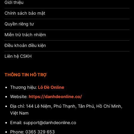
Giới thiệu
Chính sách bảo mật
Quyền riêng tư
Miễn trừ trách nhiệm
Điều khoản điều kiện
Liên hệ CSKH
THÔNG TIN HỖ TRỢ
Thương hiệu:
Lô Đề Online
Website:
https://danhdeonline.co/
Địa chỉ:
144 Lê Niệm, Phú Thạnh, Tân Phú, Hồ Chí Minh,
Việt Nam
Email:
support@danhdeonline.co
Phone:
0365 329 653