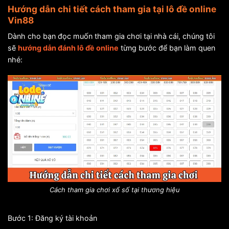
Hướng dẫn chi tiết cách tham gia tại lô đề online
Vin88
Dành cho bạn đọc muốn tham gia chơi tại nhà cái, chúng tôi
sẽ
hướng dẫn đánh lô đề online
từng bước để bạn làm quen
nhé:
Cách tham gia chơi xổ số tại thương hiệu
Bước 1: Đăng ký tài khoản