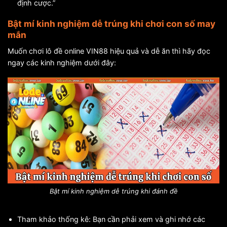
định cược.”
Bật mí kinh nghiệm dễ trúng khi chơi con số may
mắn
Muốn chơi lô đề online VIN88 hiệu quả và dễ ăn thì hãy đọc
ngay các kinh nghiệm dưới đây:
Bật mí kinh nghiệm dễ trúng khi đánh đề
Tham khảo thống kê: Bạn cần phải xem và ghi nhớ các