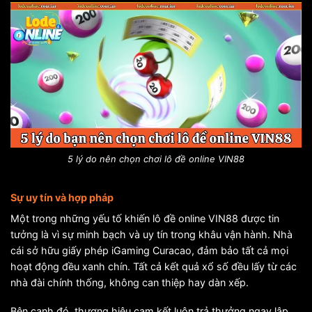
5 lý do nên chọn chơi lô đề online VIN88
Sự uy tín và hợp pháp
Một trong những yếu tố khiến lô đề online VIN88 được tin
tưởng là vì sự minh bạch và uy tín trong khâu vận hành. Nhà
cái sở hữu giấy phép iGaming Curacao, đảm bảo tất cả mọi
hoạt động đều xanh chín. Tất cả kết quả xổ số đều lấy từ các
nhà đài chính thống, không can thiệp hay dàn xếp.
Bên cạnh đó, thương hiệu cam kết luôn trả thưởng ngay lập