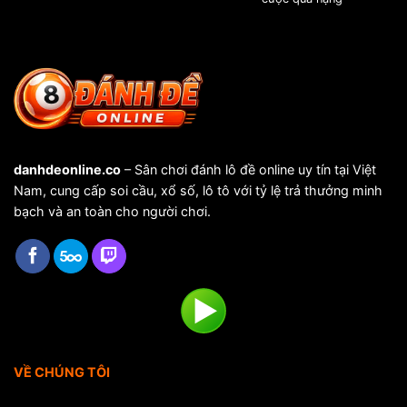
danhdeonline.co
– Sân chơi đánh lô đề online uy tín tại Việt
Nam, cung cấp soi cầu, xổ số, lô tô với tỷ lệ trả thưởng minh
bạch và an toàn cho người chơi.
VỀ CHÚNG TÔI