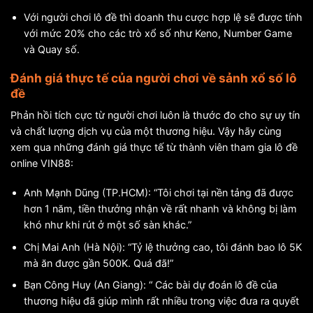
Với người chơi lô đề thì doanh thu cược hợp lệ sẽ được tính
với mức 20% cho các trò xổ số như Keno, Number Game
và Quay số.
Đánh giá thực tế của người chơi về sảnh xổ số lô
đề
Phản hồi tích cực từ người chơi luôn là thước đo cho sự uy tín
và chất lượng dịch vụ của một thương hiệu. Vậy hãy cùng
xem qua những đánh giá thực tế từ thành viên tham gia lô đề
online VIN88:
Anh Mạnh Dũng (TP.HCM): “Tôi chơi tại nền tảng đã được
hơn 1 năm, tiền thưởng nhận về rất nhanh và không bị làm
khó như khi rút ở một số sàn khác.”
Chị Mai Anh (Hà Nội): “Tỷ lệ thưởng cao, tôi đánh bao lô 5K
mà ăn được gần 500K. Quá đã!”
Bạn Công Huy (An Giang): “ Các bài dự đoán lô đề của
thương hiệu đã giúp mình rất nhiều trong việc đưa ra quyết