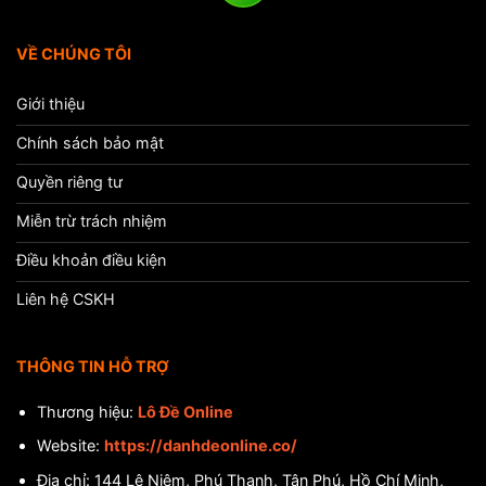
VỀ CHÚNG TÔI
Giới thiệu
Chính sách bảo mật
Quyền riêng tư
Miễn trừ trách nhiệm
Điều khoản điều kiện
Liên hệ CSKH
THÔNG TIN HỖ TRỢ
Thương hiệu:
Lô Đề Online
Website:
https://danhdeonline.co/
Địa chỉ:
144 Lê Niệm, Phú Thạnh, Tân Phú, Hồ Chí Minh,