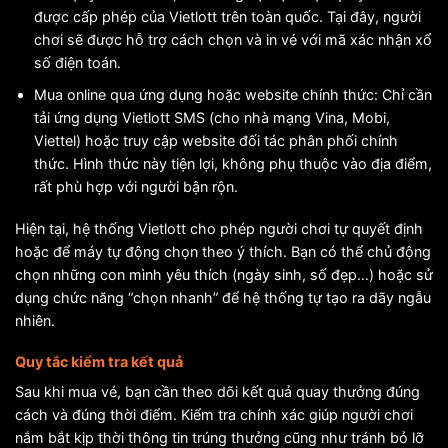
được cấp phép của Vietlott trên toàn quốc. Tại đây, người
chơi sẽ được hỗ trợ cách chọn và in vé với mã xác nhận xổ
số điện toán.
Mua online qua ứng dụng hoặc website chính thức: Chỉ cần
tải ứng dụng Vietlott SMS (cho nhà mạng Vina, Mobi,
Viettel) hoặc truy cập website đối tác phân phối chính
thức. Hình thức này tiện lợi, không phụ thuộc vào địa điểm,
rất phù hợp với người bận rộn.
Hiện tại, hệ thống Vietlott cho phép người chơi tự quyết định
hoặc để máy tự động chọn theo ý thích. Bạn có thể chủ động
chọn những con mình yêu thích (ngày sinh, số đẹp…) hoặc sử
dụng chức năng “chọn nhanh” để hệ thống tự tạo ra dãy ngẫu
nhiên.
Quy tắc kiểm tra kết quả
Sau khi mua vé, bạn cần theo dõi kết quả quay thưởng đúng
cách và đúng thời điểm. Kiểm tra chính xác giúp người chơi
nắm bắt kịp thời thông tin trúng thưởng cũng như tránh bỏ lỡ