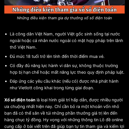
Những điều kiện tham gia dự thưởng xổ số điện toán
Là công dân Việt Nam, người Việt gốc sinh sống tại nước
ngoài hoặc cá nhân nước ngoài có mặt hợp pháp trên lãnh
thổ Việt Nam.
Đủ mức 18 tuổi trở lên tính đến thời điểm mua vé.
Có đầy đủ năng lực hành vi dân sự, không thuộc trường
hợp bị hạn chế hoặc mất năng lực theo quy định pháp luật.
Đáp ứng các yêu cầu khác (nếu có) được nhà phát hành
như Vietlott công khai trong từng giai đoạn.
Xổ số điện toán
là loại hình giải trí hấp dẫn, được nhiều người
ưa chuộng nhất hiện nay. Chỉ cần bỏ ra một khoản vốn nhỏ
bạn đã có thể săn về túi những phần thưởng giá trị lên đến
hàng chục tỷ đồng. Hy vọng với những thông tin Lô đề online
cung cấp ở bài viết trên đã giúp bạn tự tin tham gia và kiếm lợi