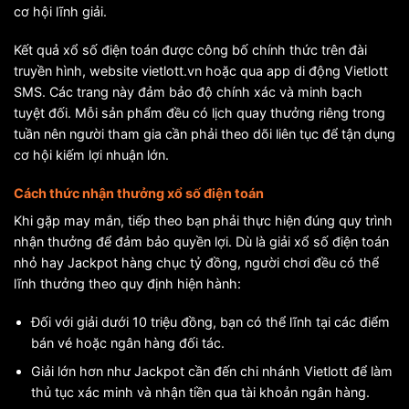
cơ hội lĩnh giải.
Kết quả xổ số điện toán được công bố chính thức trên đài
truyền hình, website vietlott.vn hoặc qua app di động Vietlott
SMS. Các trang này đảm bảo độ chính xác và minh bạch
tuyệt đối. Mỗi sản phẩm đều có lịch quay thưởng riêng trong
tuần nên người tham gia cần phải theo dõi liên tục để tận dụng
cơ hội kiếm lợi nhuận lớn.
Cách thức nhận thưởng xổ số điện toán
Khi gặp may mắn, tiếp theo bạn phải thực hiện đúng quy trình
nhận thưởng để đảm bảo quyền lợi. Dù là giải xổ số điện toán
nhỏ hay Jackpot hàng chục tỷ đồng, người chơi đều có thể
lĩnh thưởng theo quy định hiện hành:
Đối với giải dưới 10 triệu đồng, bạn có thể lĩnh tại các điểm
bán vé hoặc ngân hàng đối tác.
Giải lớn hơn như Jackpot cần đến chi nhánh Vietlott để làm
thủ tục xác minh và nhận tiền qua tài khoản ngân hàng.