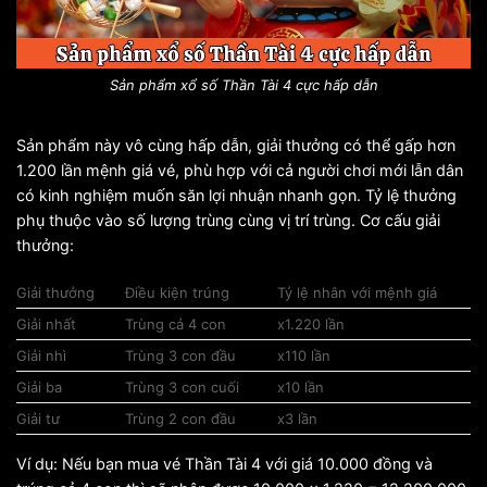
Sản phẩm xổ số Thần Tài 4 cực hấp dẫn
Sản phẩm này vô cùng hấp dẫn, giải thưởng có thể gấp hơn
1.200 lần mệnh giá vé, phù hợp với cả người chơi mới lẫn dân
có kinh nghiệm muốn săn lợi nhuận nhanh gọn. Tỷ lệ thưởng
phụ thuộc vào số lượng trùng cùng vị trí trùng. Cơ cấu giải
thưởng:
Giải thưởng
Điều kiện trúng
Tỷ lệ nhân với mệnh giá
Giải nhất
Trùng cả 4 con
x1.220 lần
Giải nhì
Trùng 3 con đầu
x110 lần
Giải ba
Trùng 3 con cuối
x10 lần
Giải tư
Trùng 2 con đầu
x3 lần
Ví dụ: Nếu bạn mua vé Thần Tài 4 với giá 10.000 đồng và