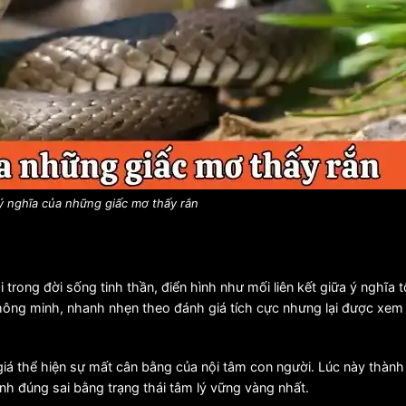
 ý nghĩa của những giấc mơ thấy rắn
 trong đời sống tinh thần, điển hình như mối liên kết giữa ý nghĩa t
thông minh, nhanh nhẹn theo đánh giá tích cực nhưng lại được xem 
á thể hiện sự mất cân bằng của nội tâm con người. Lúc này thành 
ịnh đúng sai bằng trạng thái tâm lý vững vàng nhất.