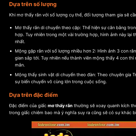
Dựa trên số lượng
Khi mơ thấy rắn với số lượng cụ thể, đối tượng tham gia sẽ c
Mơ thấy rắn di chuyển theo cặp: Thể hiện sự cân bằng tron
hợp. Tuy nhiên trong một vài trường hợp, hình ảnh này lại
nhất.
Mộng gặp rắn với số lượng nhiều hơn 2: Hình ảnh 3 con rắn
gian sắp tới. Tuy nhiên nếu thành viên mộng thấy 4 con th
mắn.
Mộng thấy sinh vật di chuyển theo đàn: Theo chuyên gia T
sự biến chuyển vô cùng lớn trong cuộc sống.
Dựa trên đặc điểm
Đặc điểm của giấc
mơ thấy rắn
thường sẽ xoay quanh kích thư
trong giấc chiêm bao mà ý nghĩa suy ra cũng sẽ có sự khác bi