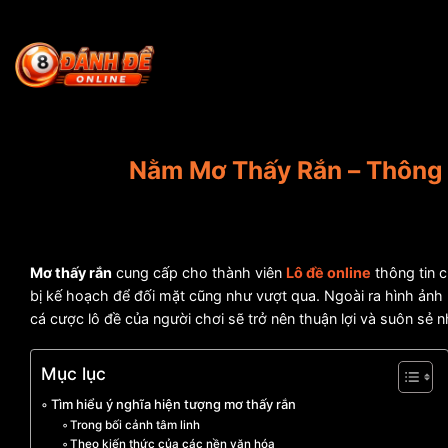
Bỏ
qua
nội
dung
Nằm Mơ Thấy Rắn – Thông 
Mơ thấy rắn
cung cấp cho thành viên
Lô đề online
thông tin 
bị kế hoạch để đối mặt cũng như vượt qua. Ngoài ra hình ảnh
cá cược lô đề của người chơi sẽ trở nên thuận lợi và suôn sẻ n
Mục lục
Tìm hiểu ý nghĩa hiện tượng mơ thấy rắn
Trong bối cảnh tâm linh
Theo kiến thức của các nền văn hóa