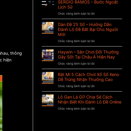
SERGIO RAMOS – Bước Ngoặt
Lịch Sử
Chức năng bình luận bị tắt
ở
SUNWIN
Công
Dàn Đề 25 Số – Hướng Dẫn
Bố
Đánh Lô Đề Bất Bại Cho Người
Đại
Mới
Sứ
Chức năng bình luận bị tắt
ở
SERGIO
Dàn
RAMOS
Đề
–
Haywin – Sân Chơi Đổi Thưởng
nhau, thông
25
Bước
Gây Sốt Tại Châu Á Hiện Nay
c hiện
Số
Ngoặt
Chức năng bình luận bị tắt
ở
–
Lịch
Haywin
Hướng
Sử
–
Bật Mí 5 Cách Chơi Xổ Số Keno
Dẫn
Sân
Đánh
Dễ Trúng Nhận Thưởng Cao
Chơi
Lô
Chức năng bình luận bị tắt
ở
Đổi
Đề
Bật
Thưởng
Bất
Mí
Lô Gan Là Gì? Chia Sẻ Cách
Gây
Bại
5
Sốt
Nhận Biết Khi Đánh Lô Đề Online
Cho
Cách
Tại
Người
Chức năng bình luận bị tắt
ở
Chơi
Châu
Mới
Lô
Xổ
Á
Gan
Số
Hiện
Là
Keno
Nay
Gì?
Dễ