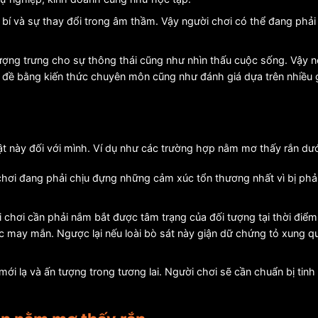
í và sự thay đổi trong âm thầm. Vậy người chơi có thể đang phải 
ượng trưng cho sự thông thái cũng như nhìn thấu cuộc sống. Vậy n
 đề bằng kiến thức chuyên môn cũng như đánh giá dựa trên nhiều
ật này đối với mình. Ví dụ như các trường hợp nằm mơ thấy rắn dướ
chơi đang phải chịu đựng những cảm xúc tổn thương nhất vì bị phả
 chơi cần phải nắm bắt được tâm trạng của đối tượng tại thời điểm
 may mắn. Ngược lại nếu loài bò sát này giận dữ chứng tỏ xung qu
mới lạ và ấn tượng trong tương lai. Người chơi sẽ cần chuẩn bị tinh