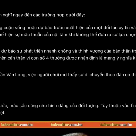
ần nghĩ ngay đến các trường hợp dưới đây:
g cuộc sống hoặc dự báo trước xuất hiện của một đối tác uy tín v
 thể hiện sự mâu thuẫn của nội tâm khi không thể đưa ra sự lựa chọ
 dự báo sự phát triển nhanh chóng và thịnh vượng của bản thân tr
ì nên cẩn thận vì con số 4 thường được nhận định là mang ý nghĩa
rần Văn Long, việc người chơi mơ thấy sự di chuyển theo đàn có t
ớc, màu sắc cũng như hình dáng của đối tượng. Tùy thuộc vào tì
ệt.