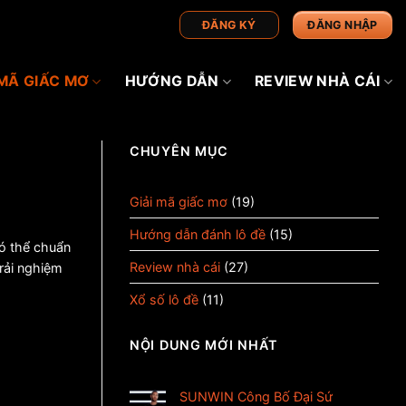
ĐĂNG KÝ
ĐĂNG NHẬP
 MÃ GIẤC MƠ
HƯỚNG DẪN
REVIEW NHÀ CÁI
CHUYÊN MỤC
Giải mã giấc mơ
(19)
Hướng dẫn đánh lô đề
(15)
có thể chuẩn
Review nhà cái
(27)
rải nghiệm
Xổ số lô đề
(11)
NỘI DUNG MỚI NHẤT
SUNWIN Công Bố Đại Sứ