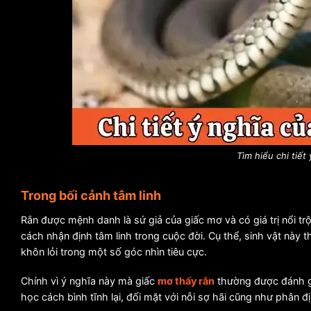
Tìm hiểu chi tiết
Trong bối cảnh tâm linh
Rắn được mệnh danh là sứ giả của giấc mơ và có giá trị nổi trội
cách nhận định tâm linh trong cuộc đời. Cụ thể, sinh vật này 
khôn lỏi trong một số góc nhìn tiêu cực.
Chính vì ý nghĩa này mà giấc
mơ thấy rắn
thường được đánh gi
học cách bình tĩnh lại, đối mặt với nỗi sợ hãi cũng như phân đ