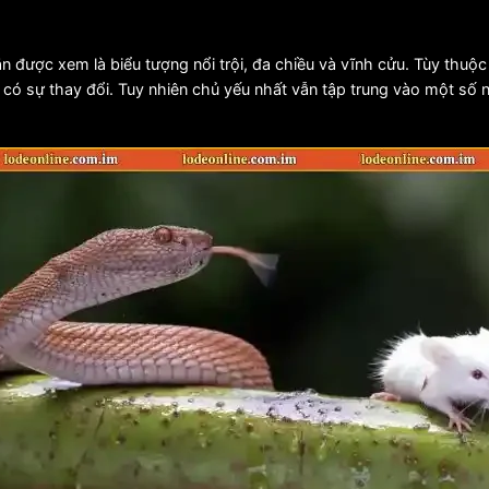
n được xem là biểu tượng nổi trội, đa chiều và vĩnh cửu. Tùy thuộ
có sự thay đổi. Tuy nhiên chủ yếu nhất vẫn tập trung vào một số 