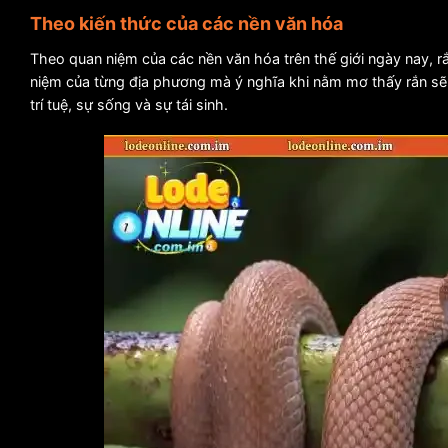
Theo kiến thức của các nền văn hóa
Theo quan niệm của các nền văn hóa trên thế giới ngày nay, rắ
niệm của từng địa phương mà ý nghĩa khi nằm mơ thấy rắn sẽ 
trí tuệ, sự sống và sự tái sinh.