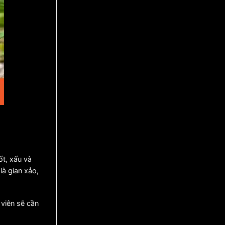
Chia
Trúng
Sẻ
Nhận
Cách
Thưởng
Nhận
Cao
Biết
Khi
Đánh
Lô
Đề
Online
ốt, xấu và
là gian xảo,
viên sẽ cần