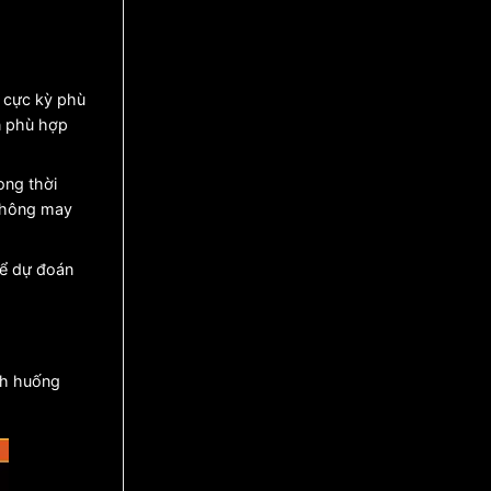
à cực kỳ phù
n phù hợp
ong thời
 không may
hể dự đoán
nh huống