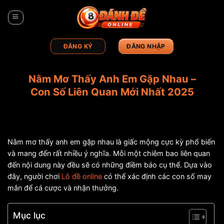
Bỏ
qua
nội
dung
ĐĂNG KÝ
ĐĂNG NHẬP
Nằm Mơ Thấy Anh Em Gặp Nhau –
Con Số Liên Quan Mới Nhất 2025
Nằm mơ thấy anh em gặp nhau là giấc mộng cực kỳ phổ biến
và mang đến rất nhiều ý nghĩa. Mỗi một chiêm bao liên quan
đến nội dung này đều sẽ có những điềm báo cụ thể. Dựa vào
đây, người chơi
Lô đề online
có thể xác định các con số may
mắn để cá cược và nhận thưởng.
Mục lục