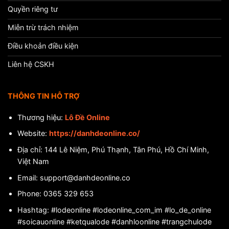
Quyền riêng tư
Miễn trừ trách nhiệm
Điều khoản điều kiện
Liên hệ CSKH
THÔNG TIN HỖ TRỢ
Thương hiệu:
Lô Đề Online
Website:
https://danhdeonline.co/
Địa chỉ:
144 Lê Niệm, Phú Thạnh, Tân Phú, Hồ Chí Minh,
Việt Nam
Email:
support@danhdeonline.co
Phone:
0365 329 653
Hashtag: #lodeonline #lodeonline_com_im #lo_de_online
#soicauonline #ketqualode #danhloonline #trangchulode