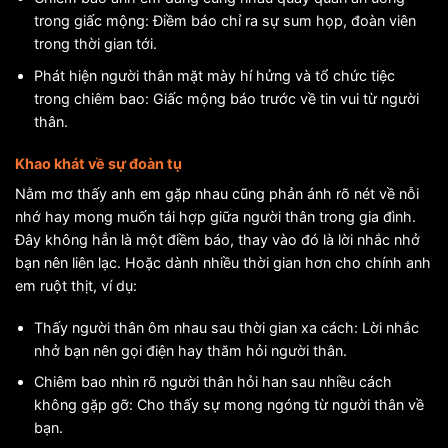
trong giấc mộng: Điềm báo chỉ ra sự sum họp, đoàn viên
trong thời gian tới.
Phát hiện người thân mặt mày hí hửng và tổ chức tiệc
trong chiêm bao: Giấc mộng báo trước về tin vui từ người
thân.
Khao khát về sự đoàn tụ
Nằm mơ thấy anh em gặp nhau cũng phản ánh rõ nét về nỗi
nhớ hay mong muốn tái hợp giữa người thân trong gia đình.
Đây không hẳn là một điềm báo, thay vào đó là lời nhắc nhở
bạn nên liên lạc. Hoặc dành nhiều thời gian hơn cho chính anh
em ruột thịt, ví dụ:
Thấy người thân ôm nhau sau thời gian xa cách: Lời nhắc
nhở bạn nên gọi điện hay thăm hỏi người thân.
Chiêm bao nhìn rõ người thân hỏi han sau nhiều cách
không gặp gỡ: Cho thấy sự mong ngóng từ người thân về
bạn.