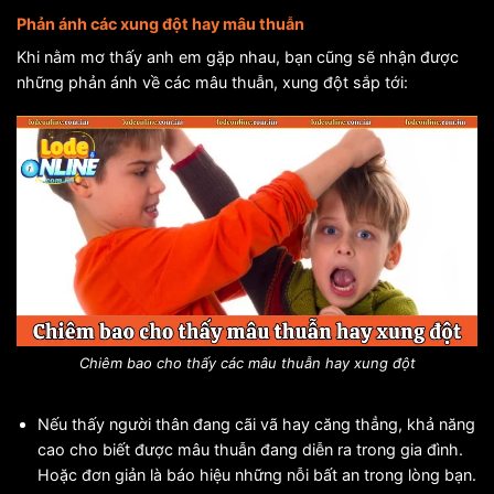
Phản ánh các xung đột hay mâu thuẫn
Khi nằm mơ thấy anh em gặp nhau, bạn cũng sẽ nhận được
những phản ánh về các mâu thuẫn, xung đột sắp tới:
Chiêm bao cho thấy các mâu thuẫn hay xung đột
Nếu thấy người thân đang cãi vã hay căng thẳng, khả năng
cao cho biết được mâu thuẫn đang diễn ra trong gia đình.
Hoặc đơn giản là báo hiệu những nỗi bất an trong lòng bạn.