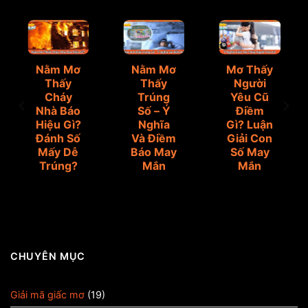
Nằm Mơ
Nằm Mơ
Mơ Thấy
Thấy
Thấy
Người
Cháy
Trúng
Yêu Cũ
Nhà Báo
Số – Ý
Điềm
Hiệu Gì?
Nghĩa
Gì? Luận
Đánh Số
Và Điềm
Giải Con
Mấy Dễ
Báo May
Số May
Trúng?
Mắn
Mắn
CHUYÊN MỤC
Giải mã giấc mơ
(19)