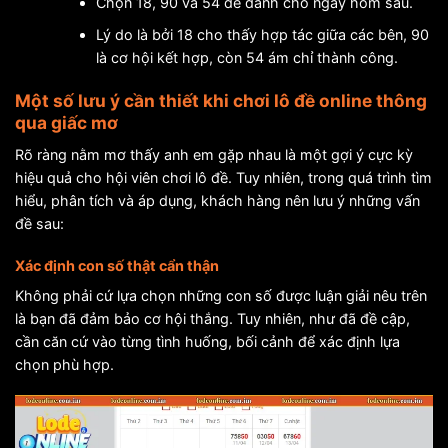
Chọn 18, 90 và 54 để đánh cho ngày hôm sau.
Lý do là bởi 18 cho thấy hợp tác giữa các bên, 90
là cơ hội kết hợp, còn 54 ám chỉ thành công.
Một số lưu ý cần thiết khi chơi lô đề online thông
qua giấc mơ
Rõ ràng nằm mơ thấy anh em gặp nhau là một gợi ý cực kỳ
hiệu quả cho hội viên chơi lô đề. Tuy nhiên, trong quá trình tìm
hiểu, phân tích và áp dụng, khách hàng nên lưu ý những vấn
đề sau:
Xác định con số thật cẩn thận
Không phải cứ lựa chọn những con số được luận giải nêu trên
là bạn đã đảm bảo cơ hội thắng. Tuy nhiên, như đã đề cập,
cần căn cứ vào từng tình huống, bối cảnh để xác định lựa
chọn phù hợp.