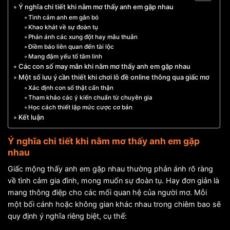
Ý nghĩa chi tiết khi nằm mơ thấy anh em gặp nhau
Tình cảm anh em gắn bó
Khao khát về sự đoàn tụ
Phản ánh các xung đột hay mâu thuẫn
Điềm báo liên quan đến tài lộc
Mang đậm yếu tố tâm linh
Các con số may mắn khi nằm mơ thấy anh em gặp nhau
Một số lưu ý cần thiết khi chơi lô đề online thông qua giấc mơ
Xác định con số thật cẩn thận
Tham khảo các ý kiến chuẩn từ chuyên gia
Học cách thiết lập mức cược cơ bản
Kết luận
Ý nghĩa chi tiết khi nằm mơ thấy anh em gặp
nhau
Giấc mộng thấy anh em gặp nhau thường phản ánh rõ ràng
về tình cảm gia đình, mong muốn sự đoàn tụ. Hay đơn giản là
mang thông điệp cho các mối quan hệ của người mơ. Mỗi
một bối cánh hoặc không gian khác nhau trong chiêm bao sẽ
quy định ý nghĩa riêng biệt, cụ thể: