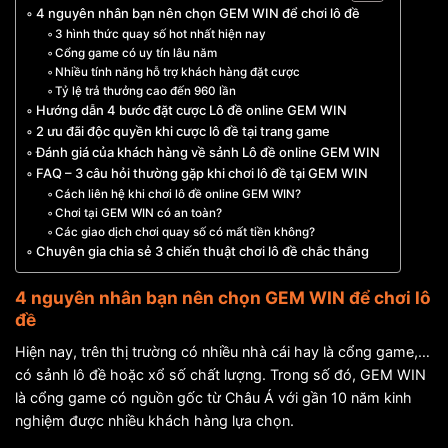
4 nguyên nhân bạn nên chọn GEM WIN để chơi lô đề
3 hình thức quay số hot nhất hiện nay
Cổng game có uy tín lâu năm
Nhiều tính năng hỗ trợ khách hàng đặt cược
Tỷ lệ trả thưởng cao đến 960 lần
Hướng dẫn 4 bước đặt cược Lô đề online GEM WIN
2 ưu đãi độc quyền khi cược lô đề tại trang game
Đánh giá của khách hàng về sảnh Lô đề online GEM WIN
FAQ – 3 câu hỏi thường gặp khi chơi lô đề tại GEM WIN
Cách liên hệ khi chơi lô đề online GEM WIN?
Chơi tại GEM WIN có an toàn?
Các giao dịch chơi quay số có mất tiền không?
Chuyên gia chia sẻ 3 chiến thuật chơi lô đề chắc thắng
4 nguyên nhân bạn nên chọn GEM WIN để chơi lô
đề
Hiện nay, trên thị trường có nhiều nhà cái hay là cổng game,…
có sảnh lô đề hoặc xổ số chất lượng. Trong số đó, GEM WIN
là cổng game có nguồn gốc từ Châu Á với gần 10 năm kinh
nghiệm được nhiều khách hàng lựa chọn.