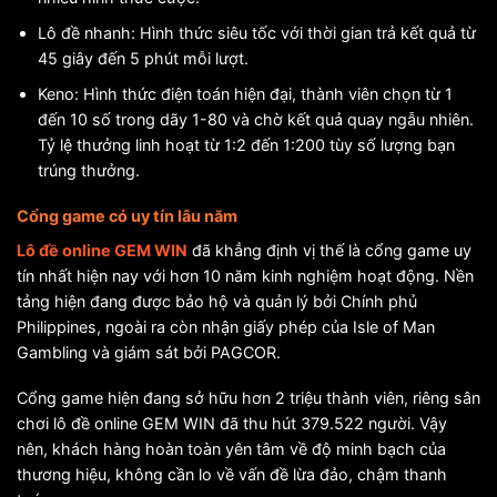
Lô đề nhanh: Hình thức siêu tốc với thời gian trả kết quả từ
45 giây đến 5 phút mỗi lượt.
Keno: Hình thức điện toán hiện đại, thành viên chọn từ 1
đến 10 số trong dãy 1-80 và chờ kết quả quay ngẫu nhiên.
Tỷ lệ thưởng linh hoạt từ 1:2 đến 1:200 tùy số lượng bạn
trúng thưởng.
Cổng game có uy tín lâu năm
Lô đề online GEM WIN
đã khẳng định vị thế là cổng game uy
tín nhất hiện nay với hơn 10 năm kinh nghiệm hoạt động. Nền
tảng hiện đang được bảo hộ và quản lý bởi Chính phủ
Philippines, ngoài ra còn nhận giấy phép của Isle of Man
Gambling và giám sát bởi PAGCOR.
Cổng game hiện đang sở hữu hơn 2 triệu thành viên, riêng sân
chơi lô đề online GEM WIN đã thu hút 379.522 người. Vậy
nên, khách hàng hoàn toàn yên tâm về độ minh bạch của
thương hiệu, không cần lo về vấn đề lừa đảo, chậm thanh