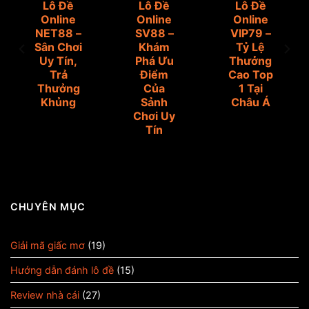
Lô Đề
Lô Đề
Lô Đề
Online
Online
Online
NET88 –
SV88 –
VIP79 –
Sân Chơi
Khám
Tỷ Lệ
Uy Tín,
Phá Ưu
Thưởng
Trả
Điểm
Cao Top
Thưởng
Của
1 Tại
Khủng
Sảnh
Châu Á
Chơi Uy
Tín
CHUYÊN MỤC
Giải mã giấc mơ
(19)
Hướng dẫn đánh lô đề
(15)
Review nhà cái
(27)