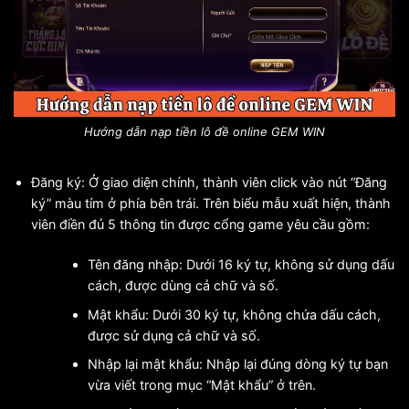
Hướng dẫn nạp tiền lô đề online GEM WIN
Đăng ký: Ở giao diện chính, thành viên click vào nút “Đăng
ký” màu tím ở phía bên trái. Trên biểu mẫu xuất hiện, thành
viên điền đủ 5 thông tin được cổng game yêu cầu gồm:
Tên đăng nhập: Dưới 16 ký tự, không sử dụng dấu
cách, được dùng cả chữ và số.
Mật khẩu: Dưới 30 ký tự, không chứa dấu cách,
được sử dụng cả chữ và số.
Nhập lại mật khẩu: Nhập lại đúng dòng ký tự bạn
vừa viết trong mục “Mật khẩu” ở trên.