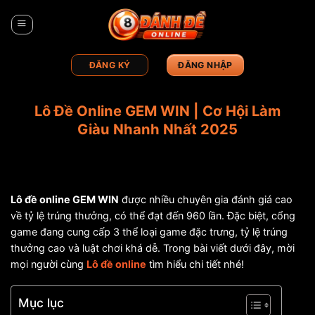
Bỏ
qua
nội
dung
ĐĂNG KÝ
ĐĂNG NHẬP
Lô Đề Online GEM WIN | Cơ Hội Làm
Giàu Nhanh Nhất 2025
Lô đề online GEM WIN
được nhiều chuyên gia đánh giá cao
về tỷ lệ trúng thưởng, có thể đạt đến 960 lần. Đặc biệt, cổng
game đang cung cấp 3 thể loại game đặc trưng, tỷ lệ trúng
thưởng cao và luật chơi khá dễ. Trong bài viết dưới đây, mời
mọi người cùng
Lô đề online
tìm hiểu chi tiết nhé!
Mục lục