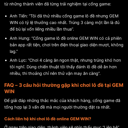
từ những thành viên đã từng trải nghiệm tại cổng game:
Anh Tiến: “Tôi đã thử nhiều cổng game lô đề nhưng GEM
WIN có tỷ lệ thưởng cao nhất. Trúng 3 càng một lần là đủ
để bù lại vốn liếng nhiều lần thua”.
Anh Hưng: “Cổng game lô đề online GEM WIN có cả phiên
bản app rất tiện, chơi trên điện thoại giao diện mượt, không
lag.”
Anh Lực: “Chơi 4 càng ăn ngon thật, nhưng trúng khó hơn
tôi nghĩ. Dùng chiến thuật tôi thấy đánh lô đề dễ ăn hơn
nhiều, thi thoảng chỉ nên thử vận may ăn càng”.
FAQ – 3 câu hỏi thường gặp khi chơi lô đề tại GEM
WIN
Để giải đáp những thắc mắc của khách hàng, cổng game đã
tổng hợp lại 3 vấn đề mà mọi người thường đặt ra nhất.
Cách liên hệ khi chơi lô đề online GEM WIN?
Ở ngay trên giao diện, thành viên sẽ nhìn thấy mục “Liên hệ”