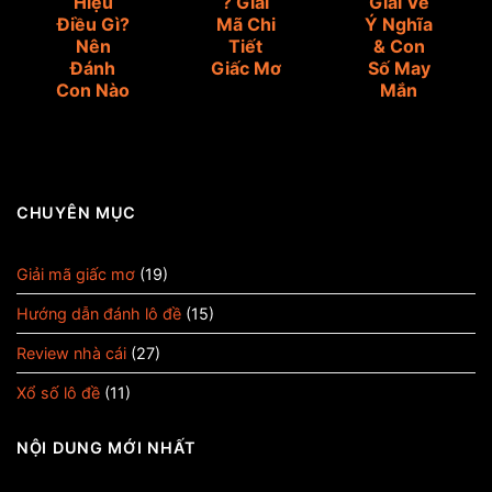
Hiệu
? Giải
Giải Về
Điều Gì?
Mã Chi
Ý Nghĩa
Nên
Tiết
& Con
Đánh
Giấc Mơ
Số May
Con Nào
Mắn
CHUYÊN MỤC
Giải mã giấc mơ
(19)
Hướng dẫn đánh lô đề
(15)
Review nhà cái
(27)
Xổ số lô đề
(11)
NỘI DUNG MỚI NHẤT