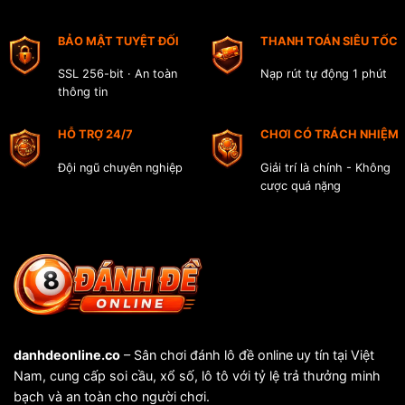
Sẻ
Nhận
Cách
Thưởng
BẢO MẬT TUYỆT ĐỐI
THANH TOÁN SIÊU TỐC
Nhận
Cao
Biết
Khi
SSL 256-bit · An toàn
Nạp rút tự động 1 phút
Đánh
thông tin
Lô
Đề
Online
HỖ TRỢ 24/7
CHƠI CÓ TRÁCH NHIỆM
Đội ngũ chuyên nghiệp
Giải trí là chính - Không
cược quá nặng
danhdeonline.co
– Sân chơi đánh lô đề online uy tín tại Việt
Nam, cung cấp soi cầu, xổ số, lô tô với tỷ lệ trả thưởng minh
bạch và an toàn cho người chơi.