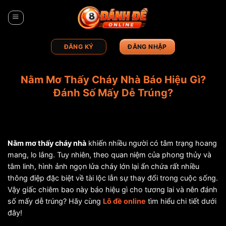
Bỏ
qua
nội
dung
ĐĂNG KÝ
ĐĂNG NHẬP
Nằm Mơ Thấy Cháy Nhà Báo Hiệu Gì?
Đánh Số Mấy Dễ Trúng?
Nằm mơ thấy cháy nhà
khiến nhiều người có tâm trạng hoang
mang, lo lắng. Tuy nhiên, theo quan niệm của phong thủy và
tâm linh, hình ảnh ngọn lửa cháy lớn lại ẩn chứa rất nhiều
thông điệp đặc biệt về tài lộc lẫn sự thay đổi trong cuộc sống.
Vậy giấc chiêm bao này báo hiệu gì cho tương lai và nên đánh
số mấy dễ trúng? Hãy cùng
Lô đề online
tìm hiểu chi tiết dưới
đây!