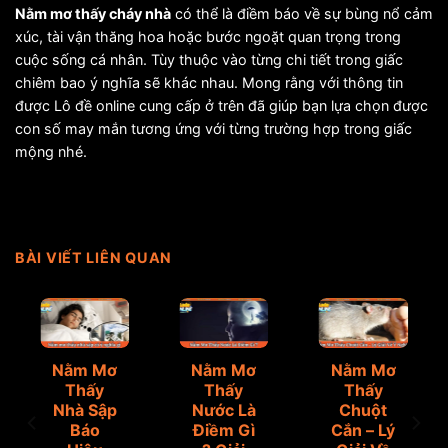
Nằm mơ thấy cháy nhà
có thể là điềm báo về sự bùng nổ cảm
xúc, tài vận thăng hoa hoặc bước ngoặt quan trọng trong
cuộc sống cá nhân. Tùy thuộc vào từng chi tiết trong giấc
chiêm bao ý nghĩa sẽ khác nhau. Mong rằng với thông tin
được Lô đề online cung cấp ở trên đã giúp bạn lựa chọn được
con số may mắn tương ứng với từng trường hợp trong giấc
mộng nhé.
BÀI VIẾT LIÊN QUAN
Nằm Mơ
Nằm Mơ
Nằm Mơ
Thấy
Thấy
Thấy
Nhà Sập
Nước Là
Chuột
Báo
Điềm Gì
Cắn – Lý