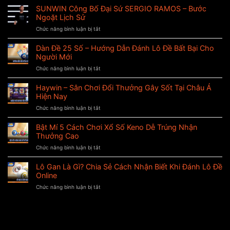
SUNWIN Công Bố Đại Sứ SERGIO RAMOS – Bước
Ngoặt Lịch Sử
Chức năng bình luận bị tắt
ở
SUNWIN
Công
Dàn Đề 25 Số – Hướng Dẫn Đánh Lô Đề Bất Bại Cho
Bố
Người Mới
Đại
Chức năng bình luận bị tắt
ở
Sứ
Dàn
SERGIO
Đề
Haywin – Sân Chơi Đổi Thưởng Gây Sốt Tại Châu Á
RAMOS
25
–
Hiện Nay
Số
Bước
Chức năng bình luận bị tắt
ở
–
Ngoặt
Haywin
Hướng
Lịch
–
Bật Mí 5 Cách Chơi Xổ Số Keno Dễ Trúng Nhận
Dẫn
Sử
Sân
Đánh
Thưởng Cao
Chơi
Lô
Chức năng bình luận bị tắt
ở
Đổi
Đề
Bật
Thưởng
Bất
Mí
Lô Gan Là Gì? Chia Sẻ Cách Nhận Biết Khi Đánh Lô Đề
Gây
Bại
5
Sốt
Online
Cho
Cách
Tại
Người
Chức năng bình luận bị tắt
ở
Chơi
Châu
Mới
Lô
Xổ
Á
Gan
Số
Hiện
Là
Keno
Nay
Gì?
Dễ
Chia
Trúng