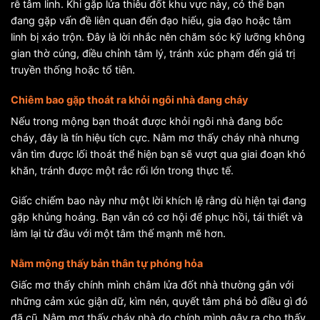
rễ tâm linh. Khi gặp lửa thiêu đốt khu vực này, có thể bạn
đang gặp vấn đề liên quan đến đạo hiếu, gia đạo hoặc tâm
linh bị xáo trộn. Đây là lời nhắc nên chăm sóc kỹ lưỡng không
gian thờ cúng, điều chỉnh tâm lý, tránh xúc phạm đến giá trị
truyền thống hoặc tổ tiên.
Chiêm bao gặp thoát ra khỏi ngôi nhà đang cháy
Nếu trong mộng bạn thoát được khỏi ngôi nhà đang bốc
cháy, đây là tín hiệu tích cực. Nằm mơ thấy cháy nhà nhưng
vẫn tìm được lối thoát thể hiện bạn sẽ vượt qua giai đoạn khó
khăn, tránh được một rắc rối lớn trong thực tế.
Giấc chiếm bao này như một lời khích lệ rằng dù hiện tại đang
gặp khủng hoảng. Bạn vẫn có cơ hội để phục hồi, tái thiết và
làm lại từ đầu với một tâm thế mạnh mẽ hơn.
Nằm mộng thấy bản thân tự phóng hỏa
Giấc mơ thấy chính mình châm lửa đốt nhà thường gắn với
những cảm xúc giận dữ, kìm nén, quyết tâm phá bỏ điều gì đó
đã cũ. Nằm mơ thấy cháy nhà do chính mình gây ra cho thấy