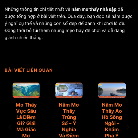
Những thông tin chi tiết nhất về
nằm mơ thấy nhà sập
đã
được tổng hợp ở bài viết trên. Qua đây, bạn đọc sẽ nắm được
ý nghĩ cụ thể và những con số đẹp để đánh khi chơi lô đề.
Đồng thời bỏ túi thêm những mẹo hay để chơi và dễ dàng
giành chiến thắng.
BÀI VIẾT LIÊN QUAN
Mơ Thấy
Nằm Mơ
Nằm Mơ
Vực Sâu
Thấy
Thấy Ao
Là Điềm
Trúng
Hồ Sông
Gì? Giải
Số – Ý
Ngòi –
Mã Giấc
Nghĩa
Khám
Mơ
Và Điềm
Phá Ý