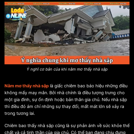
Ý nghĩ cơ bản của khi nằm mơ thấy nhà sập
Nằm mơ thấy nhà sập
là giấc chiêm bao báo hiệu những điều
không mấy may mắn. Bởi nhà chính là điều tượng trưng cho
một gia đình, sự ổn định hoặc bản thân gia chủ. Nếu nhà sập
thì điều đó ám chỉ những sự thay đổi, mất mát lớn sẽ xảy ra
trong tương lai.
Chiêm bao thấy nhà sập cũng là sự phản ánh về sức khỏe thể
chất và cả tinh thần của gia chủ. Có thể bạn đang chịu đựng