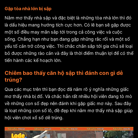
Gặp tòa nhà lớn bị sập
Nằm mơ thấy nhà sập và đặc biệt là những tòa nhà lớn thì đó
là dấu hiệu mang hướng tích cực hơn. Có lẽ bạn sẽ gặp được
một số điều may mắn sắp tới trong cả công việc và cuộc
sống. Chẳng hạn như bạn đang gặp những rắc rối và một số
yếu tố cản trở công việc. Thì chắc chắn sắp tới gia chủ sẽ loại
bỏ được những rào cản và đây là thời điểm thuận lợi để có thể
tiến hành các kế hoạch lớn.
Chiêm bao thấy căn hộ sập thì đánh con gì dễ
trúng?
Qua các mục trên thì bạn đọc đã nắm rõ ý nghĩa những giấc
mơ thấy nhà bị đổ. Và chắc hẳn rất nhiều hội viên đang tò mò
về những con số đẹp nên đánh khi gặp giấc mơ này. Sau đây
là loạt những con số lô, đề đẹp khi nằm mơ thấy nhà sập giúp
hội viên chơi xổ số dễ trúng.