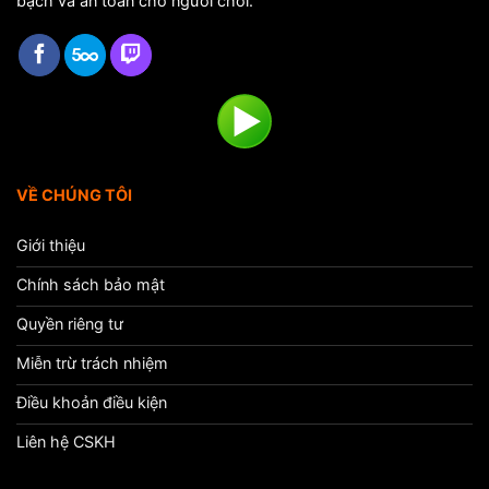
bạch và an toàn cho người chơi.
VỀ CHÚNG TÔI
Giới thiệu
Chính sách bảo mật
Quyền riêng tư
Miễn trừ trách nhiệm
Điều khoản điều kiện
Liên hệ CSKH