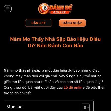
Bỏ
qua
nội
dung
ĐĂNG KÝ
ĐĂNG NHẬP
Nằm Mơ Thấy Nhà Sập Báo Hiệu Điều
Gì? Nên Đánh Con Nào
Nằm mơ thấy nhà sập
là một dấu hiệu dự báo những điều
không may mắn đến với gia chủ. Vậy ý nghĩa cụ thể những
giấc mơ liên quan như thế nào và các con số liên quan là gì?
Cùng theo dõi bài viết dưới đây của
Lô đề onlin
e để biết thêm
thông tin chi tiết.
Mục lục