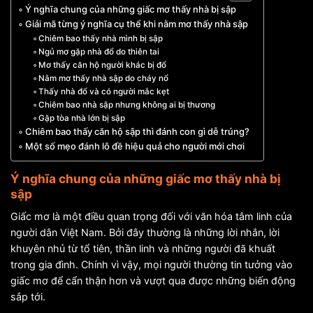
Ý nghĩa chung của những giấc mơ thấy nhà bị sập
Giải mã từng ý nghĩa cụ thể khi nằm mơ thấy nhà sập
Chiêm bao thấy nhà mình bị sập
Ngủ mơ gặp nhà đổ do thiên tai
Mơ thấy căn hộ người khác bị đổ
Nằm mơ thấy nhà sập do cháy nổ
Thấy nhà đổ và có người mắc kẹt
Chiêm bao nhà sập nhưng không ai bị thương
Gặp tòa nhà lớn bị sập
Chiêm bao thấy căn hộ sập thì đánh con gì dễ trúng?
Một số mẹo đánh lô đề hiệu quả cho người mới chơi
Ý nghĩa chung của những giấc mơ thấy nhà bị
sập
Giấc mơ là một điều quan trọng đối với văn hóa tâm linh của
người dân Việt Nam. Bởi đây thường là những lời nhắn, lời
khuyên nhủ từ tổ tiên, thần linh và những người đã khuất
trong gia đình. Chính vì vậy, mọi người thường tin tưởng vào
giấc mơ để cẩn thận hơn và vượt qua được những biến động
sắp tới.