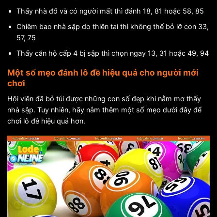
Thấy nhà đổ và có người mất thì đánh 18, 81 hoặc 58, 85
Chiêm bao nhà sập do thiên tai thì không thể bỏ lỡ con 33,
57, 75
Thấy căn hộ cấp 4 bị sập thì chọn ngay 13, 31 hoặc 49, 94
Một số mẹo đánh lô đề hiệu quả cho người mới
chơi
Hội viên đã bỏ túi được những con số đẹp khi nằm mơ thấy
nhà sập. Tuy nhiên, hãy nắm thêm một số mẹo dưới đây để
chơi lô đề hiệu quả hơn.