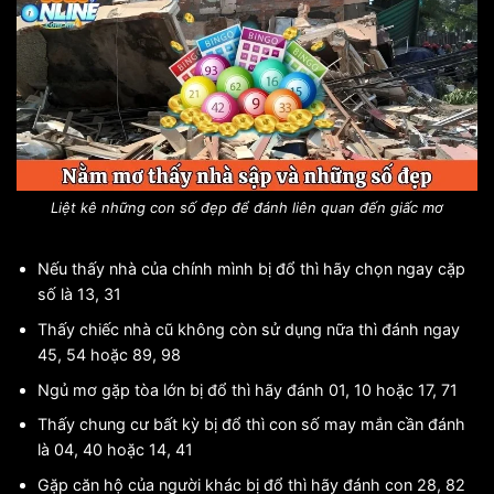
Liệt kê những con số đẹp để đánh liên quan đến giấc mơ
Nếu thấy nhà của chính mình bị đổ thì hãy chọn ngay cặp
số là 13, 31
Thấy chiếc nhà cũ không còn sử dụng nữa thì đánh ngay
45, 54 hoặc 89, 98
Ngủ mơ gặp tòa lớn bị đổ thì hãy đánh 01, 10 hoặc 17, 71
Thấy chung cư bất kỳ bị đổ thì con số may mắn cần đánh
là 04, 40 hoặc 14, 41
Gặp căn hộ của người khác bị đổ thì hãy đánh con 28, 82