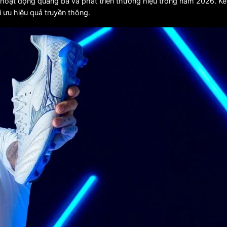
oạt động quảng bá và phát triển thương hiệu trong năm 2026. K
ối ưu hiệu quả truyền thông.