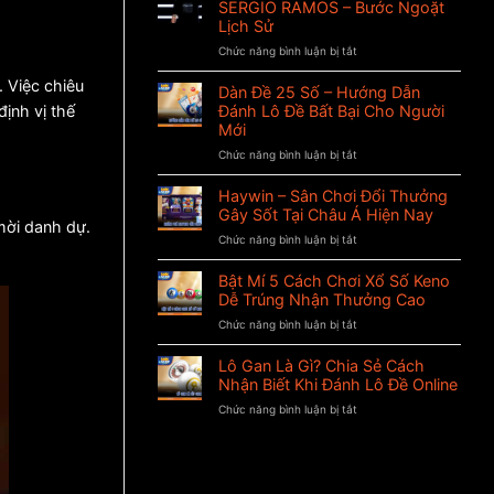
SERGIO RAMOS – Bước Ngoặt
Lịch Sử
Chức năng bình luận bị tắt
ở
SUNWIN
 Việc chiêu
Công
Dàn Đề 25 Số – Hướng Dẫn
Bố
ịnh vị thế
Đánh Lô Đề Bất Bại Cho Người
Đại
Mới
Sứ
Chức năng bình luận bị tắt
ở
SERGIO
Dàn
RAMOS
Đề
–
Haywin – Sân Chơi Đổi Thưởng
25
Bước
Gây Sốt Tại Châu Á Hiện Nay
mời danh dự.
Số
Ngoặt
Chức năng bình luận bị tắt
ở
–
Lịch
Haywin
Hướng
Sử
–
Bật Mí 5 Cách Chơi Xổ Số Keno
Dẫn
Sân
Đánh
Dễ Trúng Nhận Thưởng Cao
Chơi
Lô
Chức năng bình luận bị tắt
ở
Đổi
Đề
Bật
Thưởng
Bất
Mí
Lô Gan Là Gì? Chia Sẻ Cách
Gây
Bại
5
Sốt
Nhận Biết Khi Đánh Lô Đề Online
Cho
Cách
Tại
Người
Chức năng bình luận bị tắt
ở
Chơi
Châu
Mới
Lô
Xổ
Á
Gan
Số
Hiện
Là
Keno
Nay
Gì?
Dễ