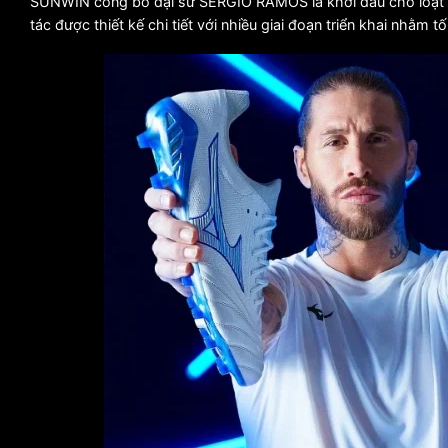
SUNWIN công bố đại sứ SERGIO RAMOS là khởi đầu cho loạt h
tác được thiết kế chi tiết với nhiều giai đoạn triển khai nhằm t