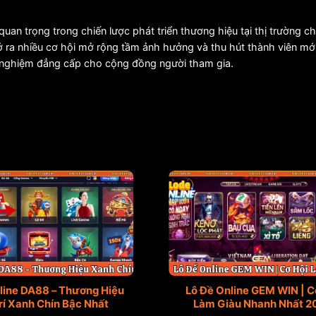
 trọng trong chiến lược phát triển thương hiệu tại thị trường c
ở ra nhiều cơ hội mở rộng tầm ảnh hưởng và thu hút thành viên m
i nghiệm đẳng cấp cho cộng đồng người tham gia.
line DA88 – Thương Hiệu
Lô Đề Online GEM WIN | C
Trí Xanh Chín Bậc Nhất
Làm Giàu Nhanh Nhất 2