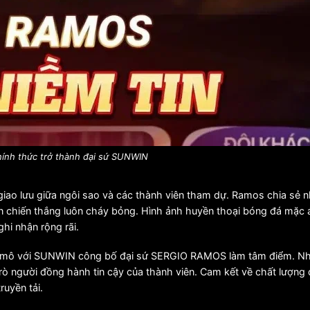
ính thức trở thành đại sứ SUNWIN
giao lưu giữa ngôi sao và các thành viên tham dự. Ramos chia sẻ n
n chiến thắng luôn cháy bỏng. Hình ảnh huyền thoại bóng đá mặc 
hi nhận rộng rãi.
quy mô với SUNWIN công bố đại sứ SERGIO RAMOS làm tâm điểm. N
trò người đồng hành tin cậy của thành viên. Cam kết về chất lượng 
uyền tải.