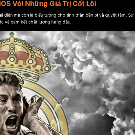
 Với Những Giá Trị Cốt Lõi
diện mà còn là biểu tượng cho tinh thần bền bỉ và quyết tâm. Sự
sắc và cam kết chất lượng hàng đầu.