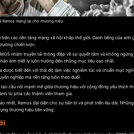
à Ramos mang lại cho thương hiệu
 trên các nền tảng mạng xã hội khắp thế giới. Danh tiếng của anh 
trường chiến lược.
MOS nhằm truyền tải thông điệp về sự quyết tâm và không ngừng 
ản ánh triết lý luôn hướng đến những mục tiêu cao nhất.
 được biết đến với thái độ làm việc nghiêm túc và chuẩn mực ngh
uyên nghiệp mà nền tảng luôn theo đuổi.
ạo cầu nối mạnh mẽ giữa thương hiệu với cộng đồng yêu thích th
hành từ phía các thành viên tham gia.
nhất, Ramos đại diện cho sự bền bỉ và phát triển lâu dài. Những g
 dựng thương hiệu bền vững.
ới