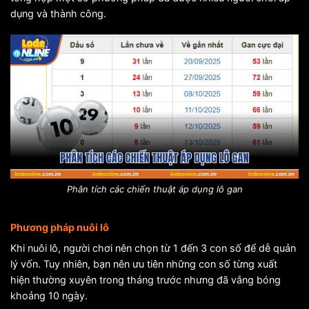
dụng và thành công.
Phân tích các chiến thuật áp dụng lô gan
Phương pháp nuôi lô
Khi nuôi lô, người chơi nên chọn từ 1 đến 3 con số để dễ quản
lý vốn. Tuy nhiên, bạn nên ưu tiên những con số từng xuất
hiện thường xuyên trong tháng trước nhưng đã vắng bóng
khoảng 10 ngày.