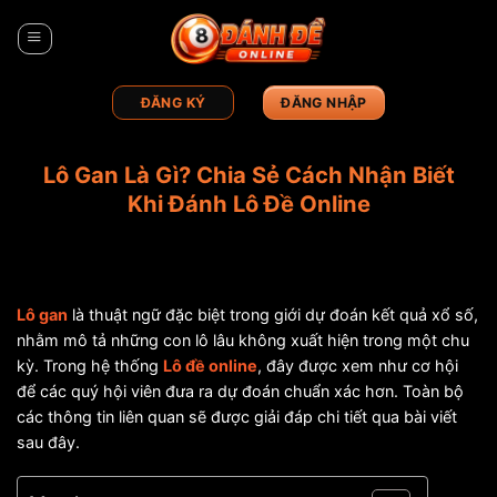
Bỏ
qua
nội
dung
ĐĂNG KÝ
ĐĂNG NHẬP
Lô Gan Là Gì? Chia Sẻ Cách Nhận Biết
Khi Đánh Lô Đề Online
Lô gan
là thuật ngữ đặc biệt trong giới dự đoán kết quả xổ số,
nhằm mô tả những con lô lâu không xuất hiện trong một chu
kỳ. Trong hệ thống
Lô đề online
, đây được xem như cơ hội
để các quý hội viên đưa ra dự đoán chuẩn xác hơn. Toàn bộ
các thông tin liên quan sẽ được giải đáp chi tiết qua bài viết
sau đây.