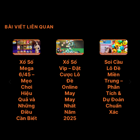
BÀI VIẾT LIÊN QUAN
Xổ Số
Xổ Số
Soi Cầu
Mega
Vip – Đặt
Lô Đề
6/45 –
Cược Lô
Miền
Mẹo
Đề
Trung –
Chơi
Online
Phân
Hiệu
May
Tích &
Quả và
May
Dự Đoán
Những
Nhất
Chuẩn
Điều
Năm
Xác
Cần Biết
2025