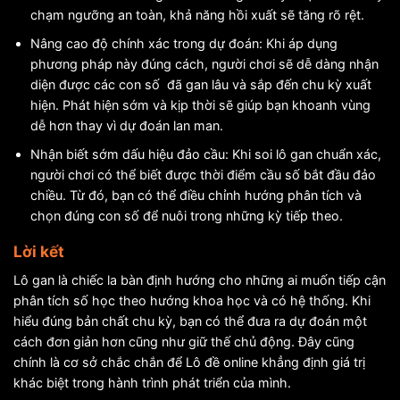
chạm ngưỡng an toàn, khả năng hồi xuất sẽ tăng rõ rệt.
Nâng cao độ chính xác trong dự đoán: Khi áp dụng
phương pháp này đúng cách, người chơi sẽ dễ dàng nhận
diện được các con số đã gan lâu và sắp đến chu kỳ xuất
hiện. Phát hiện sớm và kịp thời sẽ giúp bạn khoanh vùng
dễ hơn thay vì dự đoán lan man.
Nhận biết sớm dấu hiệu đảo cầu: Khi soi lô gan chuẩn xác,
người chơi có thể biết được thời điểm cầu số bắt đầu đảo
chiều. Từ đó, bạn có thể điều chỉnh hướng phân tích và
chọn đúng con số để nuôi trong những kỳ tiếp theo.
Lời kết
Lô gan là chiếc la bàn định hướng cho những ai muốn tiếp cận
phân tích số học theo hướng khoa học và có hệ thống. Khi
hiểu đúng bản chất chu kỳ, bạn có thể đưa ra dự đoán một
cách đơn giản hơn cũng như giữ thế chủ động. Đây cũng
chính là cơ sở chắc chắn để Lô đề online khẳng định giá trị
khác biệt trong hành trình phát triển của mình.