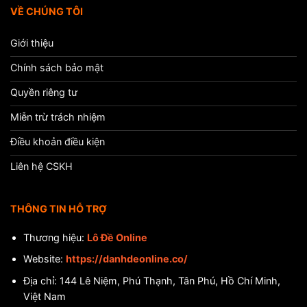
VỀ CHÚNG TÔI
Giới thiệu
Chính sách bảo mật
Quyền riêng tư
Miễn trừ trách nhiệm
Điều khoản điều kiện
Liên hệ CSKH
THÔNG TIN HỖ TRỢ
Thương hiệu:
Lô Đề Online
Website:
https://danhdeonline.co/
Địa chỉ:
144 Lê Niệm, Phú Thạnh, Tân Phú, Hồ Chí Minh,
Việt Nam