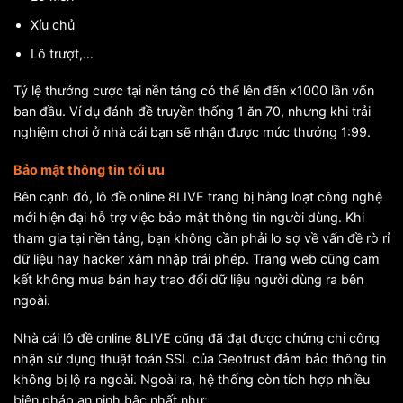
Xỉu chủ
Lô trượt,…
Tỷ lệ thưởng cược tại nền tảng có thể lên đến x1000 lần vốn
ban đầu. Ví dụ đánh đề truyền thống 1 ăn 70, nhưng khi trải
nghiệm chơi ở nhà cái bạn sẽ nhận được mức thưởng 1:99.
Bảo mật thông tin tối ưu
Bên cạnh đó, lô đề online 8LIVE trang bị hàng loạt công nghệ
mới hiện đại hỗ trợ việc bảo mật thông tin người dùng. Khi
tham gia tại nền tảng, bạn không cần phải lo sợ về vấn đề rò rỉ
dữ liệu hay hacker xâm nhập trái phép. Trang web cũng cam
kết không mua bán hay trao đổi dữ liệu người dùng ra bên
ngoài.
Nhà cái lô đề online 8LIVE cũng đã đạt được chứng chỉ công
nhận sử dụng thuật toán SSL của Geotrust đảm bảo thông tin
không bị lộ ra ngoài. Ngoài ra, hệ thống còn tích hợp nhiều
biện pháp an ninh bậc nhất như: