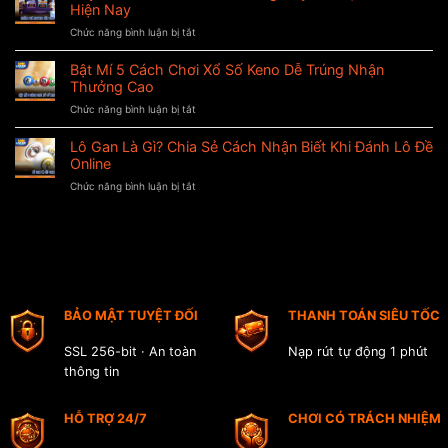
25
–
Hiện Nay
Số
Bước
Chức năng bình luận bị tắt
ở
–
Ngoặt
Haywin
Hướng
Lịch
–
Bật Mí 5 Cách Chơi Xổ Số Keno Dễ Trúng Nhận
Dẫn
Sử
Sân
Đánh
Thưởng Cao
Chơi
Lô
Chức năng bình luận bị tắt
ở
Đổi
Đề
Bật
Thưởng
Bất
Mí
Lô Gan Là Gì? Chia Sẻ Cách Nhận Biết Khi Đánh Lô Đề
Gây
Bại
5
Sốt
Online
Cho
Cách
Tại
Người
Chức năng bình luận bị tắt
ở
Chơi
Châu
Mới
Lô
Xổ
Á
Gan
Số
Hiện
Là
Keno
Nay
Gì?
Dễ
Chia
Trúng
Sẻ
Nhận
Cách
Thưởng
BẢO MẬT TUYỆT ĐỐI
THANH TOÁN SIÊU TỐC
Nhận
Cao
Biết
Khi
SSL 256-bit · An toàn
Nạp rút tự động 1 phút
Đánh
thông tin
Lô
Đề
Online
HỖ TRỢ 24/7
CHƠI CÓ TRÁCH NHIỆM