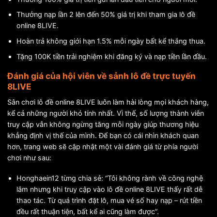
Thưởng nạp lần 2 lên đến 50% giá trị khi tham gia lô đề
online 8LIVE.
Hoàn trả không giới hạn 1.5% mỗi ngày bất kể thắng thua.
Tặng 100K tiền trải nghiệm khi đăng ký và nạp tiền lần đầu.
Đánh giá của hội viên về sảnh lô đề trực tuyến
8LIVE
Sân chơi lô đề online 8LIVE luôn làm hài lòng mọi khách hàng,
kể cả những người khó tính nhất. Vì thế, số lượng thành viên
truy cập vẫn không ngừng tăng mỗi ngày giúp thương hiệu
khẳng định vị thế của mình. Để bạn có cái nhìn khách quan
hơn, trang web sẽ cập nhật một vài đánh giá từ phía người
chơi như sau:
Honghaein12 từng chia sẻ: “Tôi không rành về công nghệ
lắm nhưng khi truy cập vào lô đề online 8LIVE thấy rất dễ
thao tác. Từ quá trình đặt lô, mua vé số hay nạp – rút tiền
đều rất thuận tiện, bất kể ai cũng làm được”.