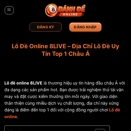
Bỏ
qua
nội
dung
ĐĂNG KÝ
ĐĂNG NHẬP
Lô Đề Online 8LIVE – Địa Chỉ Lô Đề Uy
Tín Top 1 Châu Á
Lô đề online 8LIVE
là thương hiệu uy tín hàng đầu châu Á với
đa dạng các sản phẩm hot. Bạn được trải nghiệm thử tài vận
may và đặt cược kiếm thưởng lớn mỗi ngày. Với giao diện
thân thiện cùng nhiều dịch vụ chất lượng, địa chỉ này xứng
đáng là điểm đến top 1 đối với cộng đồng người chơi
Lô đề
online
.