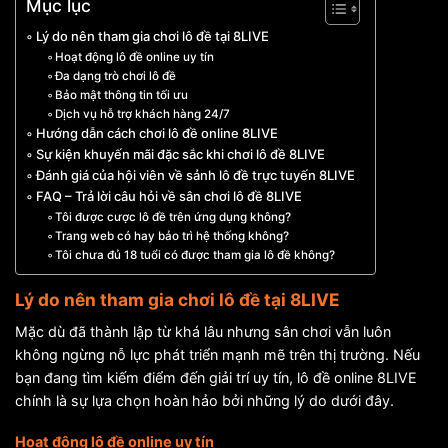
Mục lục
Lý do nên tham gia chơi lô đề tại 8LIVE
Hoạt động lô đề online uy tín
Đa dạng trò chơi lô đề
Bảo mật thông tin tối ưu
Dịch vụ hỗ trợ khách hàng 24/7
Hướng dẫn cách chơi lô đề online 8LIVE
Sự kiện khuyến mãi đặc sắc khi chơi lô đề 8LIVE
Đánh giá của hội viên về sảnh lô đề trực tuyến 8LIVE
FAQ – Trả lời câu hỏi về sân chơi lô đề 8LIVE
Tôi được cược lô đề trên ứng dụng không?
Trang web có hay bảo trì hệ thống không?
Tôi chưa đủ 18 tuổi có được tham gia lô đề không?
Lý do nên tham gia chơi lô đề tại 8LIVE
Mặc dù đã thành lập từ khá lâu nhưng sân chơi vẫn luôn
không ngừng nỗ lực phát triển mạnh mẽ trên thị trường. Nếu
bạn đang tìm kiếm điểm đến giải trí uy tín, lô đề online 8LIVE
chính là sự lựa chọn hoàn hảo bởi những lý do dưới đây.
Hoạt động lô đề online uy tín