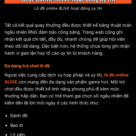
Lô đề online 8LIVE hoạt động uy tín
Tất cả kết quả quay thưởng đều được thiết kế bằng thuật toán
ngẫu nhiên RNG đảm bảo công bằng. Trang web cũng ghi
nhận kết quả chi tiết, đầy đủ, nhanh chóng để giúp hội viên
theo dõi dễ dàng. Đặc biệt hơn, hệ thống chưa từng ghi nhận
hành vi gian lận hay tố cáo uy tín từ khách hàng.
Đa dạng trò chơi lô đề
Ngoài việc cung cấp dịch vụ hợp pháp và uy tín,
lô đề online
8LIVE
còn mang đến đa dạng sản phẩm game hot. Mỗi trò
chơi đều được thiết kế tính năng phong phú đi kèm mức
thưởng hấp dẫn. Bạn có thể tham gia chọn số ngẫu nhiên để
kiếm tiền lãi lớn mỗi ngày ở các hình thức như:
Đánh đề
Bao lô
Lô xiên