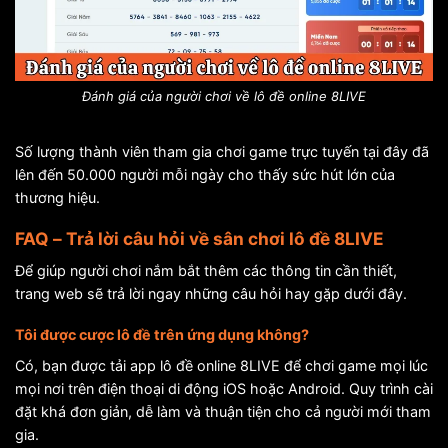
Đánh giá của người chơi về lô đề online 8LIVE
Số lượng thành viên tham gia chơi game trực tuyến tại đây đã
lên đến 50.000 người mỗi ngày cho thấy sức hút lớn của
thương hiệu.
FAQ – Trả lời câu hỏi về sân chơi lô đề 8LIVE
Để giúp người chơi nắm bắt thêm các thông tin cần thiết,
trang web sẽ trả lời ngay những câu hỏi hay gặp dưới đây.
Tôi được cược lô đề trên ứng dụng không?
Có, bạn được tải app lô đề online 8LIVE để chơi game mọi lúc
mọi nơi trên điện thoại di động iOS hoặc Android. Quy trình cài
đặt khá đơn giản, dễ làm và thuận tiện cho cả người mới tham
gia.