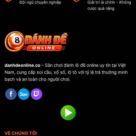
Đội ngũ chuyên nghiệp
Giải trí là chính - Không
cược quá nặng
danhdeonline.co
– Sân chơi đánh lô đề online uy tín tại Việt
Nam, cung cấp soi cầu, xổ số, lô tô với tỷ lệ trả thưởng minh
bạch và an toàn cho người chơi.
VỀ CHÚNG TÔI