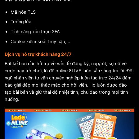
Mã hóa TLS
Tưởng lửa
Tính năng xác thực 2FA
Cookie kiểm soát truy cập,…
Dịch vụ hỗ trợ khách hàng 24/7
Bất kể bạn cần hỗ trợ về vấn đề đăng ký, nạp/rút, sự cố vé
cược hay trò chơi, lô đề online 8LIVE luôn sẵn sàng trả lời. Đội
ngũ nhân viên tư vấn chuyên nghiệp luôn túc trực 24/24 đảm
bảo giải đáp mọi thắc mắc cho hội viên. Họ luôn được đào
tạo bài bản và giữ thái độ nhiệt tình, chu đáo trong mọi tình
huống.