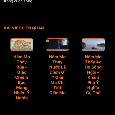
trong cuộc sống.
BÀI VIẾT LIÊN QUAN
Nằm Mơ
Nằm Mơ
Nằm Mơ
Thấy
Thấy
Thấy Ao
Rùa –
Nước Là
Hồ Sông
Giấc
Điềm Gì
Ngòi –
Chiêm
? Giải
Khám
Bao
Mã Chi
Phá Ý
Mang
Tiết
Nghĩa
Nhiều Ý
Giấc Mơ
Cụ Thể
Nghĩa