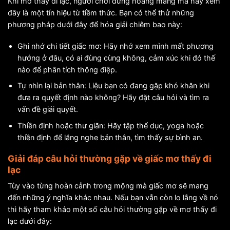
Khi mơ thấy đi lạc, người chơi đừng hoang mang mà hãy xem
đây là một tín hiệu từ tiềm thức. Bạn có thể thử những
phương pháp dưới đây để hóa giải chiêm bao này:
Ghi nhớ chi tiết giấc mơ: Hãy nhớ xem mình mất phương
hướng ở đâu, có ai đùng cùng không, cảm xúc khi đó thế
nào để phân tích thông điệp.
Tự nhìn lại bản thân: Liệu bạn có đang gặp khó khăn khi
đưa ra quyết định nào không? Hãy đặt câu hỏi và tìm ra
vấn đề giải quyết.
Thiền định hoặc thư giãn: Hãy tập thể dục, yoga hoặc
thiền định để lắng nghe bản thân, tìm thấy sự bình an.
Giải đáp câu hỏi thường gặp về giấc mơ thấy đi
lạc
Tùy vào từng hoàn cảnh trong mộng mà giấc mơ sẽ mang
đến những ý nghĩa khác nhau. Nếu bạn vẫn còn lo lắng về nó
thì hãy tham khảo một số câu hỏi thường gặp về mơ thấy đi
lạc dưới đây: