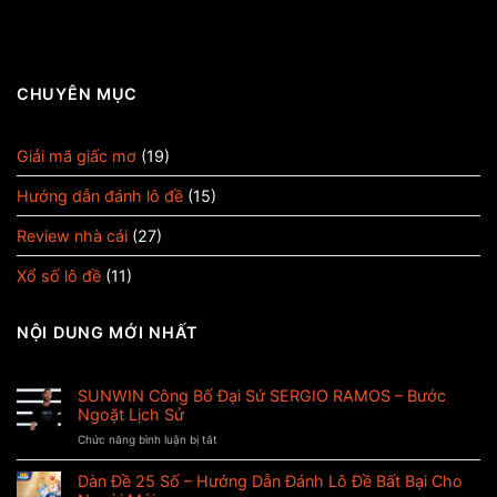
CHUYÊN MỤC
Giải mã giấc mơ
(19)
Hướng dẫn đánh lô đề
(15)
Review nhà cái
(27)
Xổ số lô đề
(11)
NỘI DUNG MỚI NHẤT
SUNWIN Công Bố Đại Sứ SERGIO RAMOS – Bước
Ngoặt Lịch Sử
Chức năng bình luận bị tắt
ở
SUNWIN
Công
Dàn Đề 25 Số – Hướng Dẫn Đánh Lô Đề Bất Bại Cho
Bố