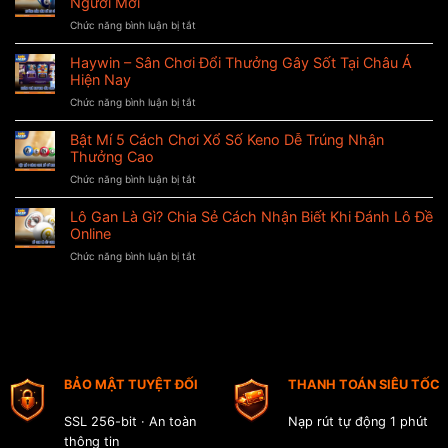
Người Mới
Đại
Chức năng bình luận bị tắt
ở
Sứ
Dàn
SERGIO
Đề
Haywin – Sân Chơi Đổi Thưởng Gây Sốt Tại Châu Á
RAMOS
25
–
Hiện Nay
Số
Bước
Chức năng bình luận bị tắt
ở
–
Ngoặt
Haywin
Hướng
Lịch
–
Bật Mí 5 Cách Chơi Xổ Số Keno Dễ Trúng Nhận
Dẫn
Sử
Sân
Đánh
Thưởng Cao
Chơi
Lô
Chức năng bình luận bị tắt
ở
Đổi
Đề
Bật
Thưởng
Bất
Mí
Lô Gan Là Gì? Chia Sẻ Cách Nhận Biết Khi Đánh Lô Đề
Gây
Bại
5
Sốt
Online
Cho
Cách
Tại
Người
Chức năng bình luận bị tắt
ở
Chơi
Châu
Mới
Lô
Xổ
Á
Gan
Số
Hiện
Là
Keno
Nay
Gì?
Dễ
Chia
Trúng
Sẻ
Nhận
Cách
Thưởng
BẢO MẬT TUYỆT ĐỐI
THANH TOÁN SIÊU TỐC
Nhận
Cao
Biết
Khi
SSL 256-bit · An toàn
Nạp rút tự động 1 phút
Đánh
thông tin
Lô