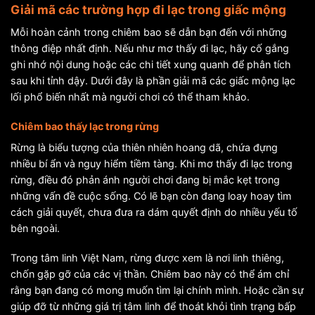
Giải mã các trường hợp đi lạc trong giấc mộng
Mỗi hoàn cảnh trong chiêm bao sẽ dẫn bạn đến với những
thông điệp nhất định. Nếu như mơ thấy đi lạc, hãy cố gắng
ghi nhớ nội dung hoặc các chi tiết xung quanh để phân tích
sau khi tỉnh dậy. Dưới đây là phần giải mã các giấc mộng lạc
lối phổ biến nhất mà người chơi có thể tham khảo.
Chiêm bao thấy lạc trong rừng
Rừng là biểu tượng của thiên nhiên hoang dã, chứa đựng
nhiều bí ẩn và nguy hiểm tiềm tàng. Khi mơ thấy đi lạc trong
rừng, điều đó phản ánh người chơi đang bị mắc kẹt trong
những vấn đề cuộc sống. Có lẽ bạn còn đang loay hoay tìm
cách giải quyết, chưa đưa ra dám quyết định do nhiều yếu tố
bên ngoài.
Trong tâm linh Việt Nam, rừng được xem là nơi linh thiêng,
chốn gặp gỡ của các vị thần. Chiêm bao này có thể ám chỉ
rằng bạn đang có mong muốn tìm lại chính mình. Hoặc cần sự
giúp đỡ từ những giá trị tâm linh để thoát khỏi tình trạng bấp