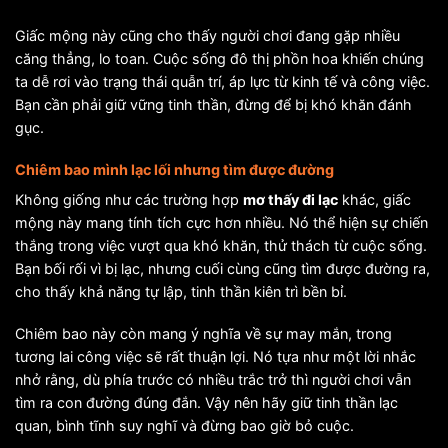
Giấc mộng này cũng cho thấy người chơi đang gặp nhiều
căng thẳng, lo toan. Cuộc sống đô thị phồn hoa khiến chúng
ta dễ rơi vào trạng thái quẫn trí, áp lực từ kinh tế và công việc.
Bạn cần phải giữ vững tinh thần, đừng để bị khó khăn đánh
gục.
Chiêm bao mình lạc lối nhưng tìm được đường
Không giống như các trường hợp
mơ thấy đi lạc
khác, giấc
mộng này mang tính tích cực hơn nhiều. Nó thể hiện sự chiến
thắng trong việc vượt qua khó khăn, thử thách từ cuộc sống.
Bạn bối rối vì bị lạc, nhưng cuối cùng cũng tìm được đường ra,
cho thấy khả năng tự lập, tinh thần kiên trì bền bỉ.
Chiêm bao này còn mang ý nghĩa về sự may mắn, trong
tương lai công việc sẽ rất thuận lợi. Nó tựa như một lời nhắc
nhở rằng, dù phía trước có nhiều trắc trở thì người chơi vẫn
tìm ra con đường đúng đắn. Vậy nên hãy giữ tinh thần lạc
quan, bình tĩnh suy nghĩ và đừng bao giờ bỏ cuộc.