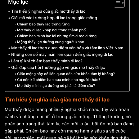
Mục lục
Tìm hiểu ý nghĩa của giấc mơ thấy đi lạc
Giải mã các trường hợp đi lạc trong giấc mộng
Chiêm bao thấy lạc trong rừng
Mơ thấy đi lạc khắp nơi trong thành phố
Chiêm bao mình lạc lối nhưng tìm được đường
Mộng thấy lạc đường cùng người khác
Mơ thấy đi lạc theo quan điểm văn hóa và tâm linh Việt Nam
Những con số may mắn liên quan đến giấc mộng đi lạc
Làm gì khi chiêm bao thấy mình đi lạc?
Giải đáp câu hỏi thường gặp về giấc mơ thấy đi lạc
Giấc mộng này có liên quan đến sức khỏe tâm lý không?
Có nên kể chiêm bao của mình cho người khác?
Mơ thấy mình lạc đường có phải là điềm xấu?
Tìm hiểu ý nghĩa của giấc mơ thấy đi lạc
Mơ thấy đi lạc mang nhiều ý nghĩa khác nhau, tùy vào hoàn
cảnh và những chi tiết ở trong giấc mộng. Thông thường, nó
phản ánh trạng thái tâm lý, các mối lo âu, bất ổn mà bạn đang
gặp phải. Chiêm bao này còn mang hàm ý sâu xa về cuộc
đời, sự nghiệp, mối quan hệ xã hội hoặc sức khỏe tinh thần.