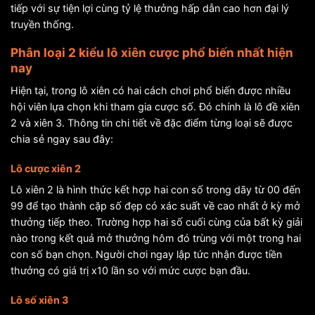
tiếp với sự tiện lợi cùng tỷ lệ thưởng hấp dẫn cao hơn đại lý
truyền thống.
Phân loại 2 kiểu lô xiên cược phổ biến nhất hiện
nay
Hiện tại, trong lô xiên có hai cách chơi phổ biến được nhiều
hội viên lựa chọn khi tham gia cược số. Đó chính là lô đề xiên
2 và xiên 3. Thông tin chi tiết về đặc điểm từng loại sẽ được
chia sẻ ngay sau đây:
Lô cược xiên 2
Lô xiên 2 là hình thức kết hợp hai con số trong dãy từ 00 đến
99 để tạo thành cặp số đẹp có xác suất về cao nhất ở kỳ mở
thưởng tiếp theo. Trường hợp hai số cuối cùng của bất kỳ giải
nào trong kết quả mở thưởng hôm đó trùng với một trong hai
con số bạn chọn. Người chơi ngay lập tức nhận được tiền
thưởng có giá trị x10 lần so với mức cược bạn đầu.
Lô số xiên 3