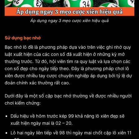
Áp dụng ngay 3 mẹo cược xiên hiệu quả
Sử dụng bạc nhớ
Bạc nhớ lô đề là phương pháp dựa vào trên việc ghi nhớ quy
luật xuất hiện của các con số đã xuất hiện ở những kỳ mở
thưởng trước. Từ đó, hội viên tìm ra quy luật và lựa chọn các
con số đẹp cho ngày tiếp theo. Đây là phương pháp chơi lô
xiên được nhiều tay cược chuyên nghiệp áp dụng bởi tỷ lệ dự
đoán chính xác thường rất cao.
Dưới đây là một số cặp bạc nhớ thường về được nhiều người
chơi kiểm chứng:
Dấu hiệu về hôm trước kép 99 khả năng lô xiên đẹp sẽ
xuất hiện ngày mai là 02 – 20.
Lô hai ngày liên tiếp về 98 thì ngày mai chốt cặp lô xiên 11