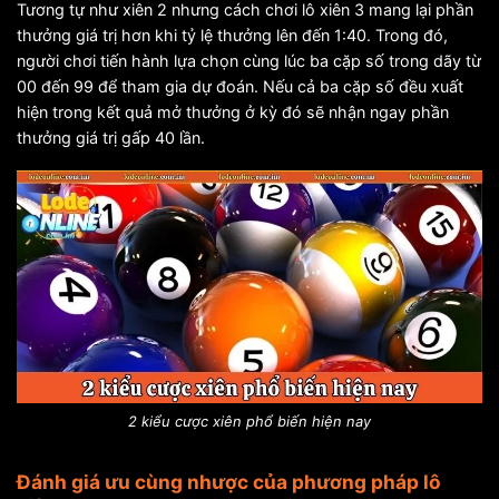
Tương tự như xiên 2 nhưng cách chơi lô xiên 3 mang lại phần
thưởng giá trị hơn khi tỷ lệ thưởng lên đến 1:40. Trong đó,
người chơi tiến hành lựa chọn cùng lúc ba cặp số trong dãy từ
00 đến 99 để tham gia dự đoán. Nếu cả ba cặp số đều xuất
hiện trong kết quả mở thưởng ở kỳ đó sẽ nhận ngay phần
thưởng giá trị gấp 40 lần.
2 kiểu cược xiên phổ biến hiện nay
Đánh giá ưu cùng nhược của phương pháp lô