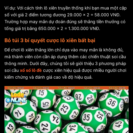
Ví dụ: Với cách tính lô xiên truyền thống khi bạn mua một cặp
số với giá 2 điểm tương đương 29.000 x 2 = 58.000 VNĐ.
Trường hợp may mắn dự đoán đúng sẽ thắng tiền thưởng có
tổng giá trị bằng 650.000 x 2 = 1.300.000 VNĐ.
Bỏ túi 3 bí quyết cược lô xiên bất bại
Để chơi lô xiên thắng lớn chỉ dựa vào may mắn là không đủ,
mà thành viên còn cần áp dụng thêm các chiến thuật soi cầu
thông minh. Dưới đây, chúng tôi sẽ giới thiệu 3 phương pháp
soi cầu
xổ số lô đề
cược xiên hiệu quả được nhiều người chơi
kiểm chứng và đánh giá cao về độ hiệu quả.