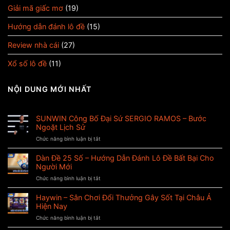
Giải mã giấc mơ
(19)
Hướng dẫn đánh lô đề
(15)
Review nhà cái
(27)
Xổ số lô đề
(11)
NỘI DUNG MỚI NHẤT
SUNWIN Công Bố Đại Sứ SERGIO RAMOS – Bước
Ngoặt Lịch Sử
Chức năng bình luận bị tắt
ở
SUNWIN
Công
Dàn Đề 25 Số – Hướng Dẫn Đánh Lô Đề Bất Bại Cho
Bố
Người Mới
Đại
Chức năng bình luận bị tắt
ở
Sứ
Dàn
SERGIO
Đề
Haywin – Sân Chơi Đổi Thưởng Gây Sốt Tại Châu Á
RAMOS
25
–
Hiện Nay
Số
Bước
Chức năng bình luận bị tắt
ở
–
Ngoặt
Haywin
Hướng
Lịch