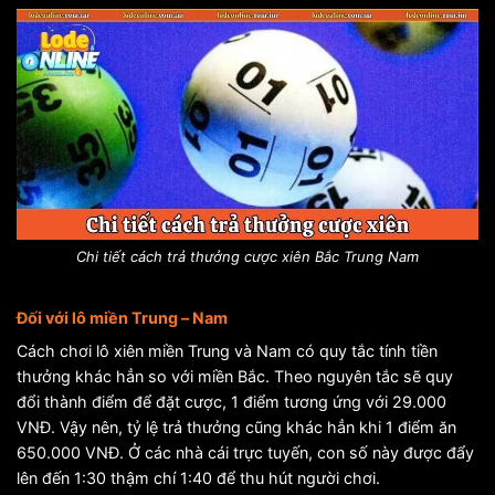
Chi tiết cách trả thưởng cược xiên Bắc Trung Nam
Đối với lô miền Trung – Nam
Cách chơi lô xiên miền Trung và Nam có quy tắc tính tiền
thưởng khác hẳn so với miền Bắc. Theo nguyên tắc sẽ quy
đổi thành điểm để đặt cược, 1 điểm tương ứng với 29.000
VNĐ. Vậy nên, tỷ lệ trả thưởng cũng khác hẳn khi 1 điểm ăn
650.000 VNĐ. Ở các nhà cái trực tuyến, con số này được đẩy
lên đến 1:30 thậm chí 1:40 để thu hút người chơi.