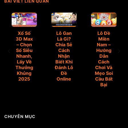
BÀI VIẾT LIÊN QUAN
Xổ Số
Lô Gan
Lô Đề
3D Max
Là Gì?
Miền
– Chọn
Chia Sẻ
Nam –
Số Siêu
Cách
Hướng
Nhanh,
Nhận
Dẫn
Lấy Về
Biết Khi
Cách
Thưởng
Đánh Lô
Chơi Và
Khủng
Đề
Mẹo Soi
2025
Online
Cầu Bất
Bại
CHUYÊN MỤC