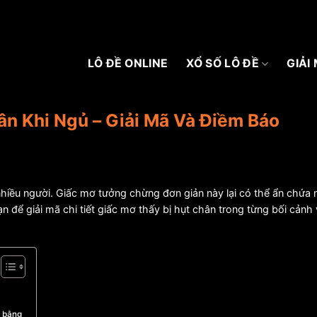
LÔ ĐỀ ONLINE
XỔ SỐ LÔ ĐỀ
GIẢI
n Khi Ngủ – Giải Mã Và Điềm Báo
nhiều người. Giấc mơ tưởng chừng đơn giản này lại có thể ẩn chứa 
 để giải mã chi tiết giấc mơ thấy bị hụt chân trong từng bối cảnh 
g bằng