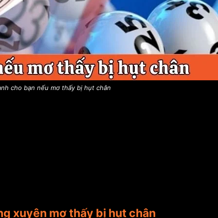
ành cho bạn nếu mơ thấy bị hụt chân
ờng xuyên mơ thấy bị hụt chân