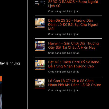
SERGIO RAMOS – Bước Ngoặt
Lịch Sử
Chức năng bình luận bị tắt
ở
SUNWIN
Công
Dàn Đề 25 Số – Hướng Dẫn
Bố
Đánh Lô Đề Bất Bại Cho Người
Đại
Mới
Sứ
Chức năng bình luận bị tắt
ở
SERGIO
Dàn
RAMOS
Đề
–
Haywin – Sân Chơi Đổi Thưởng
25
Bước
Gây Sốt Tại Châu Á Hiện Nay
Số
Ngoặt
Chức năng bình luận bị tắt
ở
–
Lịch
Haywin
Hướng
Sử
–
Bật Mí 5 Cách Chơi Xổ Số Keno
Dẫn
đây là những
Sân
Đánh
Dễ Trúng Nhận Thưởng Cao
Chơi
Lô
Chức năng bình luận bị tắt
ở
Đổi
Đề
Bật
Thưởng
Bất
Mí
Lô Gan Là Gì? Chia Sẻ Cách
Gây
Bại
5
Sốt
Nhận Biết Khi Đánh Lô Đề Online
Cho
Cách
Tại
Người
Chức năng bình luận bị tắt
ở
Chơi
Châu
Mới
Lô
Xổ
Á
Gan
Số
Hiện
Là
Keno
Nay
Gì?
Dễ