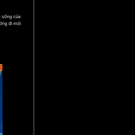
c sống của
ớng đi mới