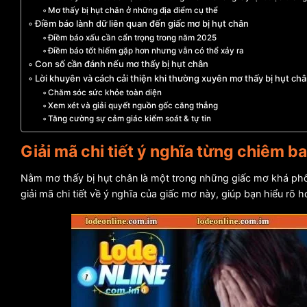
Mơ thấy bị hụt chân ở những địa điểm cụ thể
Điềm báo lành dữ liên quan đến giấc mơ bị hụt chân
Điềm báo xấu cần cẩn trọng trong năm 2025
Điềm báo tốt hiếm gặp hơn nhưng vẫn có thể xảy ra
Con số cần đánh nếu mơ thấy bị hụt chân
Lời khuyên và cách cải thiện khi thường xuyên mơ thấy bị hụt ch
Chăm sóc sức khỏe toàn diện
Xem xét và giải quyết nguồn gốc căng thẳng
Tăng cường sự cảm giác kiểm soát & tự tin
Giải mã chi tiết ý nghĩa từng chiêm b
Nằm mơ thấy bị hụt chân là một trong những giấc mơ khá phổ b
giải mã chi tiết về ý nghĩa của giấc mơ này, giúp bạn hiểu r