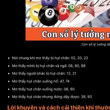
Con số lý tưởng d
Nói chung khi mơ thấy bị hụt chân: 02, 20, 22
Mơ thấy mình bị hụt chân và ngã: 08, 80, 88
Mơ thấy người khác bị hụt chân: 12, 21
Mơ thấy hụt chân xuống hố: 47, 74
Mơ thấy hụt chân xuống nước: 06, 60
Mơ thấy hụt chân nhưng đứng dậy được: 39, 93
Lời khuyên và cách cải thiện khi thư