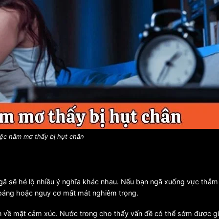
iệc nằm mơ thấy bị hụt chân
ngã sẽ hé lộ nhiều ý nghĩa khác nhau. Nếu bạn ngã xuống vực thẳm
hoảng hoặc nguy cơ mất mát nghiêm trọng.
n về mặt cảm xúc. Nước trong cho thấy vấn đề có thể sớm được gi