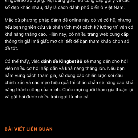
Kingbet86 áp dụng. Nội dung giấc mơ cung cấp gợi ý về các
số đẹp khác nhau, đây là cách đánh phổ biến ở Việt Nam.
Mặc dù phương pháp đánh đề online này có vẻ cổ hũ, nhưng
nếu bạn nghiên cứu và phân tích một cách kỹ lưỡng thì vẫn có
khả năng thắng cao. Hiện nay, có nhiều trang web cung cấp
thông tin giải mã giấc mơ chi tiết để bạn tham khảo chọn số
đề tốt.
Có thể thấy, việc
đánh đề Kingbet86
sẽ mang đến cho hội
viên nhiều cơ hội hấp dẫn và khả năng thắng lớn. Nếu bạn
nắm vững cách tham gia, sử dụng các chiến lược soi cầu
chính xác và các mẹo hiệu quả thì chắc chắn sẽ nâng cao khả
năng thành công của mình. Chúc mọi người tham gia thuận lợi
và gặt hái được nhiều trái ngọt từ nhà cái.
BÀI VIẾT LIÊN QUAN