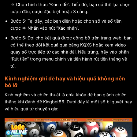
=> Chọn hình thức “Đánh đề”. Tiếp đó, bạn có thể lựa chọn
cược đầu, cược đặc biệt hoặc 3 càng.
Bước 5: Tại đây, các bạn điền hoặc chọn số và số tiền
cược => Nhấn vào nút “Xác nhận”.
Bước 6: Đợi cho kết quả được công bố trên trang web, bạn
có thể theo dõi kết quả qua bảng KQXS hoặc xem video
quay số trực tiếp từ các nhà đài. Nếu trúng, hãy vào phần
“Rút tiền” trong menu chính và tiến hành rút tiền thắng về
túi.
Kinh nghiệm ghi đề hay và hiệu quả không nên
bỏ lỡ
Kinh nghiệm và chiến thuật là chìa khóa để bạn giành chiến
thắng khi đánh đề Kingbet86. Dưới đây là một số bí quyết hay
và hiệu quả từ chuyên gia: