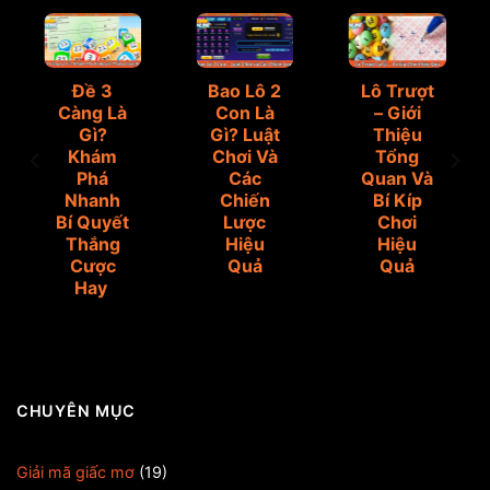
Đề 3
Bao Lô 2
Lô Trượt
Càng Là
Con Là
– Giới
Gì?
Gì? Luật
Thiệu
Khám
Chơi Và
Tổng
Phá
Các
Quan Và
Nhanh
Chiến
Bí Kíp
Bí Quyết
Lược
Chơi
Thắng
Hiệu
Hiệu
Cược
Quả
Quả
Hay
CHUYÊN MỤC
Giải mã giấc mơ
(19)