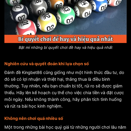
Bật mí những bí quyết chơi đề hay và hiệu quả nhất
Nghiên cứu và quyết đoán khi lựa chọn số
Đánh đề Kingbet86 cũng giống như một hình thức đầu tư, do
đó sẽ có lợi nhuận và thiệt hại, thắng thua là điều bình
thường. Tuy nhiên, nếu bạn chuẩn bị tốt, rủi ro sẽ được giảm
thiểu. Hãy lên kế hoạch cụ thể cho việc chia tiền và đặt cược
mỗi ngày. Nếu không thành công, hãy phân tích tình huống
và rút ra bài học kinh nghiệm.
Không nên chơi quá nhiều số
Một trong những bài học quý giá từ những người chơi lâu năm