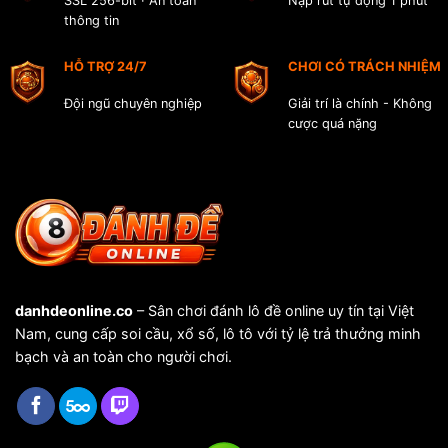
SSL 256-bit · An toàn
Nạp rút tự động 1 phút
Đánh
thông tin
Lô
Đề
Online
HỖ TRỢ 24/7
CHƠI CÓ TRÁCH NHIỆM
Đội ngũ chuyên nghiệp
Giải trí là chính - Không
cược quá nặng
danhdeonline.co
– Sân chơi đánh lô đề online uy tín tại Việt
Nam, cung cấp soi cầu, xổ số, lô tô với tỷ lệ trả thưởng minh
bạch và an toàn cho người chơi.