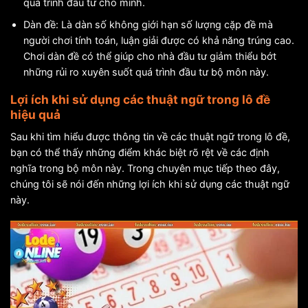
quá trình đầu tư cho mình.
Dàn đề: Là dàn số không giới hạn số lượng cặp đề mà
người chơi tính toán, luận giải được có khả năng trúng cao.
Chơi dàn đề có thể giúp cho nhà đầu tư giảm thiểu bớt
những rủi ro xuyên suốt quá trình đầu tư bộ môn này.
Lợi ích khi sử dụng các thuật ngữ trong lô đề
hiệu quả
Sau khi tìm hiểu được thông tin về các thuật ngữ trong lô đề,
bạn có thể thấy những điểm khác biệt rõ rệt về các định
nghĩa trong bộ môn này. Trong chuyên mục tiếp theo đây,
chúng tôi sẽ nói đến những lợi ích khi sử dụng các thuật ngữ
này.