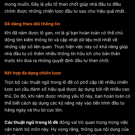
mong muốn. Đây là yếu tố then chốt giúp nhà đầu tư điều
chỉnh được những chiến lược đầu tư sao cho hiệu quả nhất.
Dễ dàng theo dõi thông tin
Khi đã nắm được lô gan, rơi là gì bạn hoàn toàn có thể chủ
động tìm kiếm thông tin và cập nhật dữ liệu mới nhất về
những cặp số liên quan. Thực hiện việc này có khả năng giúp
nhà đầu tư có thêm nhiều thông tin hữu ích cho bản thân
trước khi đưa ra những quyết định đầu tư then chốt.
Kết hợp đa dạng chiến lược
Trọn bộ các thuật ngữ trong lô đề có phổ cập rất nhiều chiến
lược soi cầu đánh số hiệu quả được áp dụng bởi rất nhiều cao
thủ. Do đó, khi nắm được những yếu tố này, bạn hoàn toàn có
thể biết cách áp dụng các kỹ năng này vào tiến trình đầu tư
hằng ngày và thu lợi cực lớn.
Các thuật ngữ trong lô đề
đóng vai trò quan trọng trong việc
vận hành bộ môn này. Hy vọng rằng, thông qua nội dung của