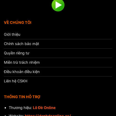
VỀ CHÚNG TÔI
Giới thiệu
Chính sách bảo mật
Quyền riêng tư
Miễn trừ trách nhiệm
Điều khoản điều kiện
Liên hệ CSKH
THÔNG TIN HỖ TRỢ
Thương hiệu:
Lô Đề Online
Website:
https://danhdeonline.co/