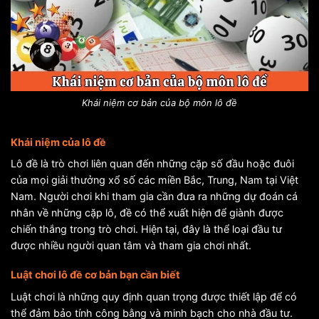
Khái niệm cơ bản của bộ môn lô đề
Khái niệm của lô đề
Lô đề là trò chơi liên quan đến những cặp số đầu hoặc đuôi
của mọi giải thưởng xổ số các miền Bắc, Trung, Nam tại Việt
Nam. Người chơi khi tham gia cần đưa ra những dự đoán cá
nhân về những cặp lô, đề có thể xuất hiện để giành được
chiến thắng trong trò chơi. Hiện tại, đây là thể loại đầu tư
được nhiều người quan tâm và tham gia chơi nhất.
Luật chơi lô đề cơ bản bạn cần biết
Luật chơi là những quy định quan trọng được thiết lập để có
thể đảm bảo tính công bằng và minh bạch cho nhà đầu tư.