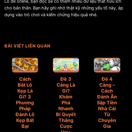
Lô đề online, bạn đọc sẽ có thêm nhiều dữ liệu thật hữu ích
cho bản thân. Bạn hãy ghi nhớ thật kỹ những yếu tố này, áp
dụng vào trò chơi và kiểm chứng hiệu quả nhé.
BÀI VIẾT LIÊN QUAN
Cách
Đề 3
Đề 4
Bắt Lô
Càng Là
Càng –
Kẹp Là
Gì?
Cách
Gì? 3
Khám
Đánh Ăn
Phương
Phá
Sập Tiền
Pháp
Nhanh
Nhà Cái
Đánh Lô
Bí Quyết
Từ
Kẹp Bất
Thắng
Chuyên
Bại
Cược
Gia
Hay