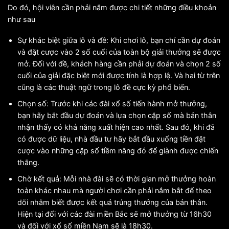
Do đó, hội viên cần phải nắm được chi tiết những điều khoản
như sau
Sự khác biệt giữa lô và đề: Khi chơi lô, bạn chỉ cần dự đoán
và đặt cược vào 2 số cuối của toàn bộ giải thưởng sẽ được
mở. Đối với đề, khách hàng cần phải dự đoán và chọn 2 số
cuối của giải đặc biệt mới được tính là hợp lệ. Và hai từ trên
cũng là các thuật ngữ trong lô đề cực kỳ phổ biến.
Chọn số: Trước khi các đài xổ số tiến hành mở thưởng,
bạn hãy bắt đầu dự đoán và lựa chọn cặp số mà bản thân
nhận thấy có khả năng xuất hiện cao nhất. Sau đó, khi đã
có được dữ liệu, nhà đầu tư hãy bắt đầu xuống tiền đặt
cược vào những cặp số tiềm năng đó để giành được chiến
thắng.
Chờ kết quả: Mỗi nhà đài sẽ có thời gian mở thưởng hoàn
toàn khác nhau mà người chơi cần phải nắm bắt để theo
dõi nhằm biết được kết quả trúng thưởng của bản thân.
Hiện tại đối với các đài miền Bắc sẽ mở thưởng từ 16h30
và đối với xổ số miền Nam sẽ là 18h30.