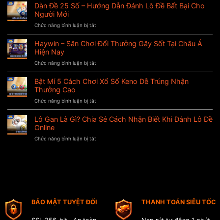
Công
Dàn Đề 25 Số – Hướng Dẫn Đánh Lô Đề Bất Bại Cho
Bố
Người Mới
Đại
Chức năng bình luận bị tắt
ở
Sứ
Dàn
SERGIO
Đề
Haywin – Sân Chơi Đổi Thưởng Gây Sốt Tại Châu Á
RAMOS
25
–
Hiện Nay
Số
Bước
Chức năng bình luận bị tắt
ở
–
Ngoặt
Haywin
Hướng
Lịch
–
Bật Mí 5 Cách Chơi Xổ Số Keno Dễ Trúng Nhận
Dẫn
Sử
Sân
Đánh
Thưởng Cao
Chơi
Lô
Chức năng bình luận bị tắt
ở
Đổi
Đề
Bật
Thưởng
Bất
Mí
Lô Gan Là Gì? Chia Sẻ Cách Nhận Biết Khi Đánh Lô Đề
Gây
Bại
5
Sốt
Online
Cho
Cách
Tại
Người
Chức năng bình luận bị tắt
ở
Chơi
Châu
Mới
Lô
Xổ
Á
Gan
Số
Hiện
Là
Keno
Nay
Gì?
Dễ
Chia
Trúng
Sẻ
Nhận
Cách
Thưởng
BẢO MẬT TUYỆT ĐỐI
THANH TOÁN SIÊU TỐC
Nhận
Cao
Biết
Khi