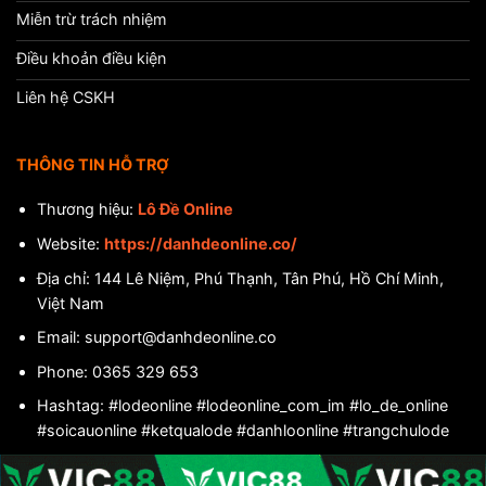
Miễn trừ trách nhiệm
Điều khoản điều kiện
Liên hệ CSKH
THÔNG TIN HỖ TRỢ
Thương hiệu:
Lô Đề Online
Website:
https://danhdeonline.co/
Địa chỉ:
144 Lê Niệm, Phú Thạnh, Tân Phú, Hồ Chí Minh,
Việt Nam
Email:
support@danhdeonline.co
Phone:
0365 329 653
Hashtag: #lodeonline #lodeonline_com_im #lo_de_online
#soicauonline #ketqualode #danhloonline #trangchulode