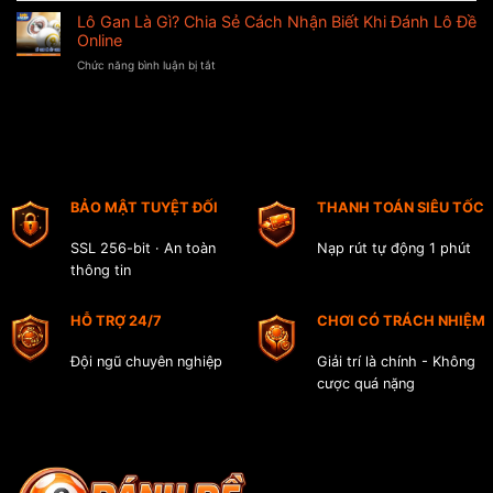
Thưởng
Bất
Mí
Lô Gan Là Gì? Chia Sẻ Cách Nhận Biết Khi Đánh Lô Đề
Gây
Bại
5
Sốt
Online
Cho
Cách
Tại
Người
Chức năng bình luận bị tắt
ở
Chơi
Châu
Mới
Lô
Xổ
Á
Gan
Số
Hiện
Là
Keno
Nay
Gì?
Dễ
Chia
Trúng
Sẻ
Nhận
Cách
Thưởng
BẢO MẬT TUYỆT ĐỐI
THANH TOÁN SIÊU TỐC
Nhận
Cao
Biết
Khi
SSL 256-bit · An toàn
Nạp rút tự động 1 phút
Đánh
thông tin
Lô
Đề
Online
HỖ TRỢ 24/7
CHƠI CÓ TRÁCH NHIỆM
Đội ngũ chuyên nghiệp
Giải trí là chính - Không
cược quá nặng