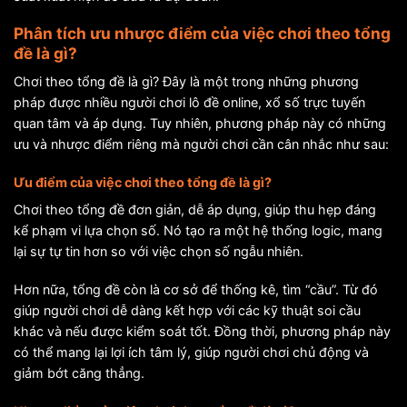
Phân tích ưu nhược điểm của việc chơi theo tổng
đề là gì?
Chơi theo tổng đề là gì? Đây là một trong những phương
pháp được nhiều người chơi lô đề online, xổ số trực tuyến
quan tâm và áp dụng. Tuy nhiên, phương pháp này có những
ưu và nhược điểm riêng mà người chơi cần cân nhắc như sau:
Ưu điểm của việc chơi theo tổng đề là gì?
Chơi theo tổng đề đơn giản, dễ áp dụng, giúp thu hẹp đáng
kể phạm vi lựa chọn số. Nó tạo ra một hệ thống logic, mang
lại sự tự tin hơn so với việc chọn số ngẫu nhiên.
Hơn nữa, tổng đề còn là cơ sở để thống kê, tìm “cầu”. Từ đó
giúp người chơi dễ dàng kết hợp với các kỹ thuật soi cầu
khác và nếu được kiểm soát tốt. Đồng thời, phương pháp này
có thể mang lại lợi ích tâm lý, giúp người chơi chủ động và
giảm bớt căng thẳng.