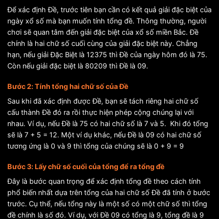
Để xác định Đề, trước tiên bạn cần có kết quả giải đặc biệt của
ngày xổ số mà bạn muốn tính tổng đề. Thông thường, người
chơi sẽ quan tâm đến giải đặc biệt của xổ số miền Bắc. Đề
chính là hai chữ số cuối cùng của giải đặc biệt này. Chẳng
hạn, nếu giải Đặc Biệt là 12375 thì Đề của ngày hôm đó là 75.
Còn nếu giải đặc biệt là 80209 thì Đề là 09.
Bước 2: Tính tổng hai chữ số của Đề
Sau khi đã xác định được Đề, bạn sẽ tách riêng hai chữ số
cấu thành Đề đó ra rồi thực hiện phép cộng chúng lại với
nhau. Ví dụ, nếu Đề là 75 có hai chữ số là 7 và 5. Khi đó tổng
sẽ là 7 + 5 = 12. Một ví dụ khác, nếu Đề là 09 có hai chữ số
tương ứng là 0 và 9 thì tổng của chúng sẽ là 0 + 9 = 9
Bước 3: Lấy chữ số cuối của tổng để ra tổng đề
Đây là bước quan trọng để xác định tổng đề theo cách tính
phổ biến nhất dựa trên tổng của hai chữ số Đề đã tính ở bước
trước. Cụ thể, nếu tổng này là một số có một chữ số thì tổng
đề chính là số đó. Ví dụ, với Đề 09 có tổng là 9, tổng đề là 9