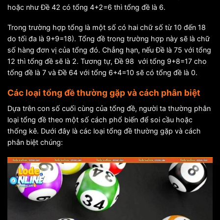
hoặc như Đề 42 có tổng 4+2=6 thì tổng đề là 6.
Trong trường hợp tổng là một số có hai chữ số từ 10 đến 18
do tối đa là 9+9=18). Tổng đề trong trường hợp này sẽ là chữ
số hàng đơn vị của tổng đó. Chẳng hạn, nếu Đề là 75 với tổng
12 thì tổng đề sẽ là 2. Tương tự, Đề 98 với tổng 9+8=17 cho
tổng đề là 7 và Đề 64 với tổng 6+4=10 sẽ có tổng đề là 0.
Các loại tổng đề thường gặp và cách phân biệt
Dựa trên con số cuối cùng của tổng đề, người ta thường phân
loại tổng đề theo một số cách phổ biến để soi cầu hoặc
thống kê. Dưới đây là các loại tổng đề thường gặp và cách
phân biệt chúng: