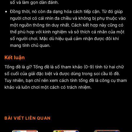
số và làm gọn dàn đánh.
Đồng thời, nó còn đa dạng hóa cách tiếp cận. Từ đó giúp
người chơi có cái nhìn đa chiều và không bị phụ thuộc vào
một nguồn thông tin duy nhất. Cách kết hợp này cũng có
thể phù hợp với kinh nghiệm và sở thích cá nhân của một
số người chơi. Mặc dù hiệu quả cảm nhận được đôi khi
mang tính chủ quan.
Kết luận
Tổng đề là gì? Tổng đề là số tham khảo (0-9) tính từ hai chữ
số cuối của giải đặc biệt và được dùng trong soi cầu lô đề.
Tuy nhiên, bạn chỉ nên xem cách tính tổng đề là công cụ tham
khảo và luôn chơi một cách có trách nhiệm.
BÀI VIẾT LIÊN QUAN