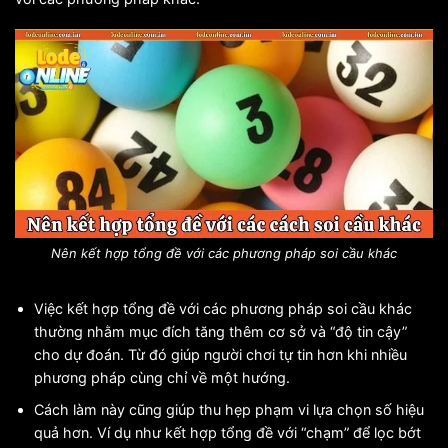
Nên kết hợp tổng đề với các phương pháp soi cầu khác
Việc kết hợp tổng đề với các phương pháp soi cầu khác
thường nhằm mục đích tăng thêm cơ sở và “độ tin cậy”
cho dự đoán. Từ đó giúp người chơi tự tin hơn khi nhiều
phương pháp cùng chỉ về một hướng.
Cách làm này cũng giúp thu hẹp phạm vi lựa chọn số hiệu
quả hơn. Ví dụ như kết hợp tổng đề với “chạm” để lọc bớt